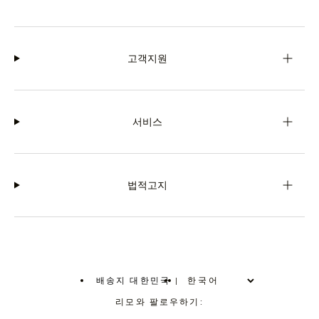
고객지원
서비스
법적고지
배송지 대한민국
|
,
위
리모와 팔로우하기:
치
를