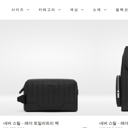
사이즈
카테고리
색상
소재
컬렉
다
음
조
건
으
로
결
과
구
체
화:
네버 스틸 - 레더 토일러트리 백
네버 스틸 - 레