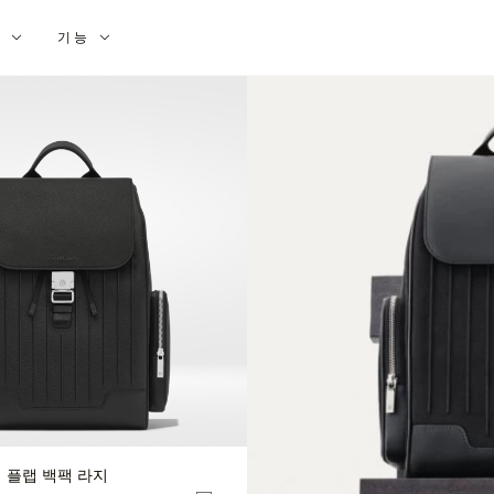
션
기능
더 플랩 백팩 라지