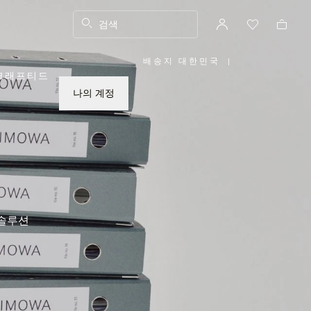
검색
배송지 대한민국
|
,
크래프티드
위
치
를
나의 계정
선
택
하
십
시
오
 솔루션