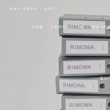
배송지 대한민국
|
한국어
,
위
치
를
선
택
신제품
수트케이스
가방
액세서리
하
십
시
오
일상적