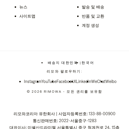
뉴스
발송 및 배송
사이트맵
반품 및 교환
계정 생성
배송지 대한민국
|
한국어
,
위
리모와 팔로우하기:
치
를
Instagram
YouTube
Facebook
선
X
LinkedIn
WeChat
Weibo
택
하
© 2026 RIMOWA - 모든 권리를 보유함
십
시
오
리모와코리아 유한회사 | 사업자등록번호: 133-88-00900
통신판매번호: 2022-서울중구-1283
대표이사: 미쉘산드라미첼 서울특별시 중구 청계천로 24, 15층