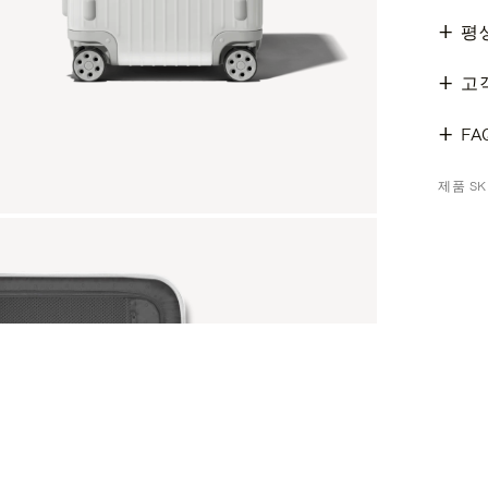
평
고
FA
제품 SKU