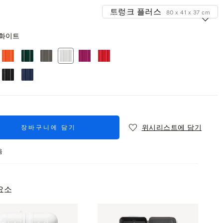
트렁크 플러스
80 x 41 x 37 cm
사이즈
화이트
위시리스트에 담기
장바구니에 담기
음
요소