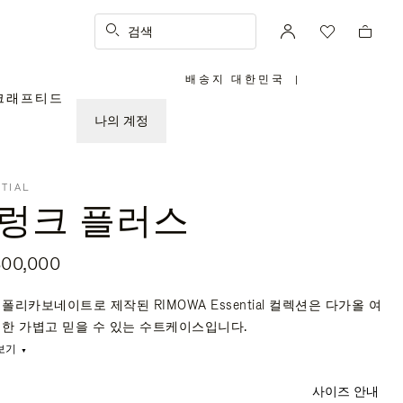
검색
배송지 대한민국
|
,
크래프티드
위
치
를
나의 계정
선
택
하
십
시
오
TIAL
렁크 플러스
00,000
폴리카보네이트로 제작된 RIMOWA Essential 컬렉션은 다가올 여
위한 가볍고 믿을 수 있는 수트케이스입니다.
보기
사이즈 안내