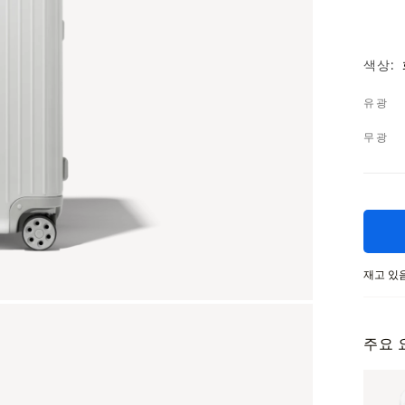
색상
유광
무광
재고 있
주요 