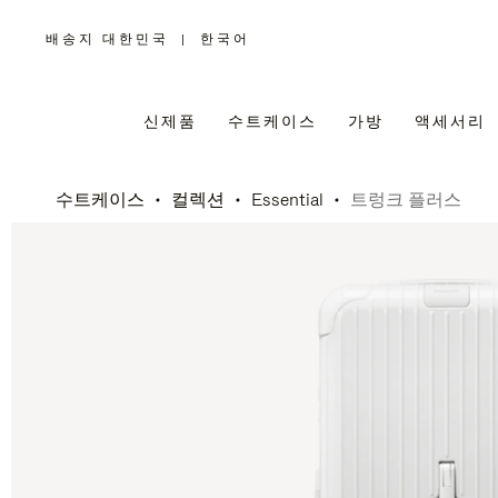
배송지 대한민국
|
한국어
,
위
치
를
선
택
신제품
수트케이스
가방
액세서리
하
십
시
오
수트케이스
컬렉션
Essential
트렁크 플러스