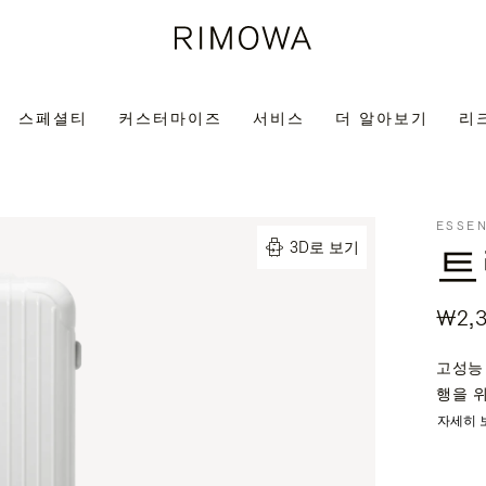
스페셜티
커스터마이즈
서비스
더 알아보기
리
ESSEN
트
3D로 보기
₩2,3
고성능 
행을 
자세히 