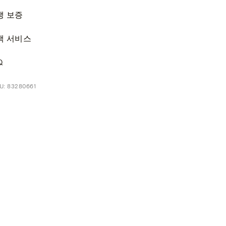
생 보증
객 서비스
Q
: 83280661