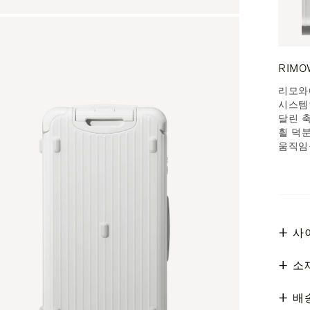
RIM
리모와
시스템
달린 
휠 덕
움직임
사
소
배