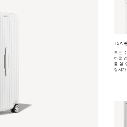
TSA
모든 
하물 
를 열 
장치가