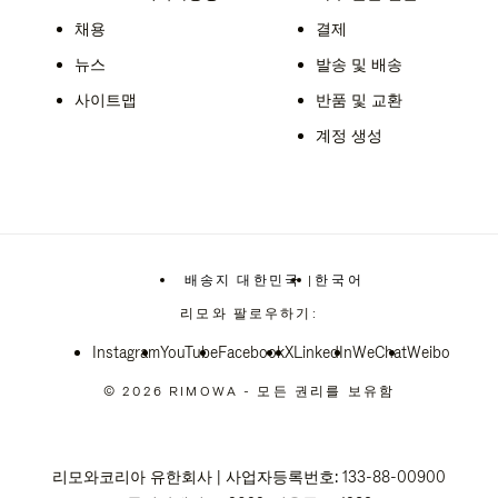
채용
결제
뉴스
발송 및 배송
사이트맵
반품 및 교환
계정 생성
배송지 대한민국
|
한국어
,
위
리모와 팔로우하기:
치
를
Instagram
YouTube
Facebook
선
X
LinkedIn
WeChat
Weibo
택
하
© 2026 RIMOWA - 모든 권리를 보유함
십
시
오
리모와코리아 유한회사 | 사업자등록번호: 133-88-00900