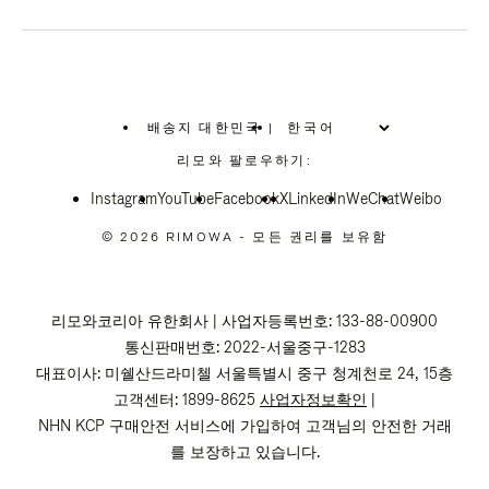
배송지 대한민국
|
,
위
리모와 팔로우하기:
치
를
Instagram
YouTube
선
Facebook
X
LinkedIn
WeChat
Weibo
택
하
© 2026 RIMOWA - 모든 권리를 보유함
십
시
오
리모와코리아 유한회사 | 사업자등록번호: 133-88-00900
통신판매번호: 2022-서울중구-1283
대표이사: 미쉘산드라미첼 서울특별시 중구 청계천로 24, 15층
고객센터: 1899-8625
사업자정보확인
|
NHN KCP 구매안전 서비스에 가입하여 고객님의 안전한 거래
를 보장하고 있습니다.