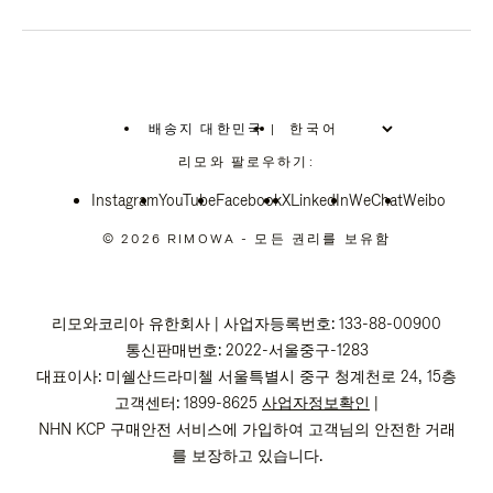
배송지 대한민국
|
,
위
리모와 팔로우하기:
치
를
Instagram
YouTube
선
Facebook
X
LinkedIn
WeChat
Weibo
택
하
© 2026 RIMOWA - 모든 권리를 보유함
십
시
오
리모와코리아 유한회사 | 사업자등록번호: 133-88-00900
통신판매번호: 2022-서울중구-1283
대표이사: 미쉘산드라미첼 서울특별시 중구 청계천로 24, 15층
고객센터: 1899-8625
사업자정보확인
|
NHN KCP 구매안전 서비스에 가입하여 고객님의 안전한 거래
를 보장하고 있습니다.