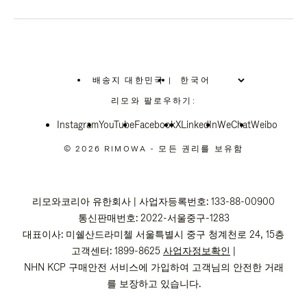
배송지 대한민국
|
,
위
리모와 팔로우하기:
치
를
Instagram
YouTube
선
Facebook
X
LinkedIn
WeChat
Weibo
택
하
© 2026 RIMOWA - 모든 권리를 보유함
십
시
오
리모와코리아 유한회사 | 사업자등록번호: 133-88-00900
통신판매번호: 2022-서울중구-1283
대표이사: 미쉘산드라미첼 서울특별시 중구 청계천로 24, 15층
고객센터: 1899-8625
사업자정보확인
|
NHN KCP 구매안전 서비스에 가입하여 고객님의 안전한 거래
를 보장하고 있습니다.