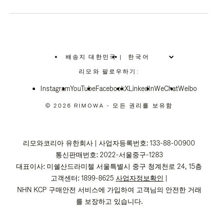
배송지 대한민국
|
,
위
리모와 팔로우하기:
치
를
Instagram
YouTube
선
Facebook
X
LinkedIn
WeChat
Weibo
택
하
© 2026 RIMOWA - 모든 권리를 보유함
십
시
오
리모와코리아 유한회사 | 사업자등록번호: 133-88-00900
통신판매번호: 2022-서울중구-1283
대표이사: 미쉘산드라미첼 서울특별시 중구 청계천로 24, 15층
고객센터: 1899-8625
사업자정보확인
|
NHN KCP 구매안전 서비스에 가입하여 고객님의 안전한 거래
를 보장하고 있습니다.