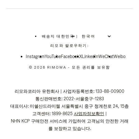
배송지 대한민국
|
,
위
리모와 팔로우하기:
치
를
Instagram
YouTube
선
Facebook
X
LinkedIn
WeChat
Weibo
택
하
© 2026 RIMOWA - 모든 권리를 보유함
십
시
오
리모와코리아 유한회사 | 사업자등록번호: 133-88-00900
통신판매번호: 2022-서울중구-1283
대표이사: 미쉘산드라미첼 서울특별시 중구 청계천로 24, 15층
고객센터: 1899-8625
사업자정보확인
|
NHN KCP 구매안전 서비스에 가입하여 고객님의 안전한 거래
를 보장하고 있습니다.