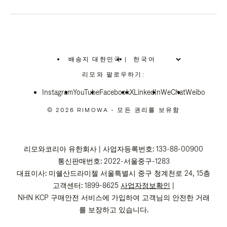
배송지 대한민국
|
,
위
리모와 팔로우하기:
치
를
Instagram
YouTube
선
Facebook
X
LinkedIn
WeChat
Weibo
택
하
© 2026 RIMOWA - 모든 권리를 보유함
십
시
오
리모와코리아 유한회사 | 사업자등록번호: 133-88-00900
통신판매번호: 2022-서울중구-1283
대표이사: 미쉘산드라미첼 서울특별시 중구 청계천로 24, 15층
고객센터: 1899-8625
사업자정보확인
|
NHN KCP 구매안전 서비스에 가입하여 고객님의 안전한 거래
를 보장하고 있습니다.