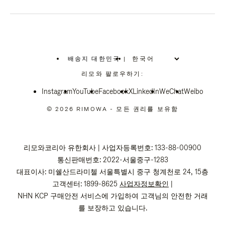
배송지 대한민국
|
,
위
리모와 팔로우하기:
치
를
Instagram
YouTube
선
Facebook
X
LinkedIn
WeChat
Weibo
택
하
© 2026 RIMOWA - 모든 권리를 보유함
십
시
오
리모와코리아 유한회사 | 사업자등록번호: 133-88-00900
통신판매번호: 2022-서울중구-1283
대표이사: 미쉘산드라미첼 서울특별시 중구 청계천로 24, 15층
고객센터: 1899-8625
사업자정보확인
|
NHN KCP 구매안전 서비스에 가입하여 고객님의 안전한 거래
를 보장하고 있습니다.