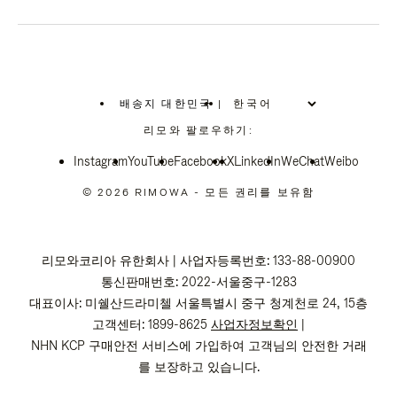
배송지 대한민국
|
,
위
리모와 팔로우하기:
치
를
Instagram
YouTube
선
Facebook
X
LinkedIn
WeChat
Weibo
택
하
© 2026 RIMOWA - 모든 권리를 보유함
십
시
오
리모와코리아 유한회사 | 사업자등록번호: 133-88-00900
통신판매번호: 2022-서울중구-1283
대표이사: 미쉘산드라미첼 서울특별시 중구 청계천로 24, 15층
고객센터: 1899-8625
사업자정보확인
|
NHN KCP 구매안전 서비스에 가입하여 고객님의 안전한 거래
를 보장하고 있습니다.