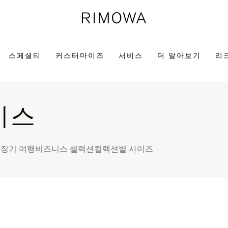
스페셜티
커스터마이즈
서비스
더 알아보기
리
이스
템
장기 여행
비즈니스 셀렉션
컬렉션별 사이즈