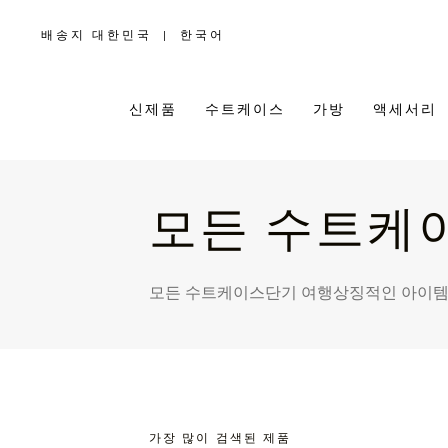
배송지 대한민국
|
한국어
,
위
치
를
선
택
신제품
수트케이스
가방
액세서리
하
십
시
오
모든 수트케
모든 수트케이스
단기 여행
상징적인 아이
가장 많이 검색된 제품