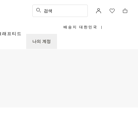
검색
배송지 대한민국
|
,
크래프티드
위
치
를
나의 계정
선
택
하
십
시
오