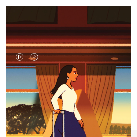
VIDEO
VIDEO
IS
IS
PLAYED,
MUTED,
엄선된 기프트 셀렉션
PLEASE
PLEASE
모든 여정의 완벽한 동반자 찾
PRESS
PRESS
기
TO
TO
PAUSE
UNMUTE