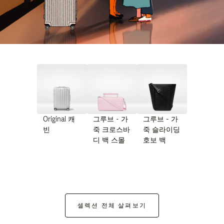
Original 캐
그루브 - 가
그루브 - 가
빈
죽 크로스바
죽 슬라이딩
디 백 스몰
호보 백
셀렉션 전체 살펴보기