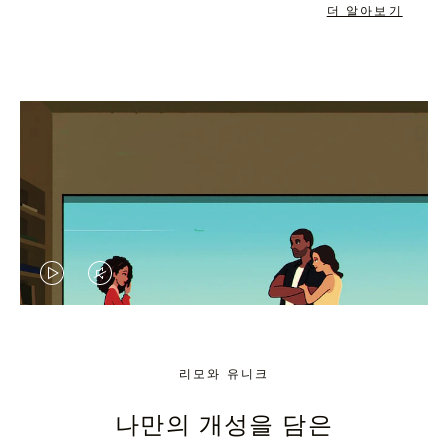
더 알아보기
VIDEO
VIDEO
IS
IS
PLAYED,
MUTED,
리모와 유니크
PLEASE
PLEASE
나만의 개성을 담은
PRESS
PRESS