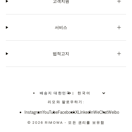
고객지원
서비스
법적고지
배송지 대한민국
|
,
위
리모와 팔로우하기:
치
를
Instagram
YouTube
선
Facebook
X
LinkedIn
WeChat
Weibo
택
하
© 2026 RIMOWA - 모든 권리를 보유함
십
시
오