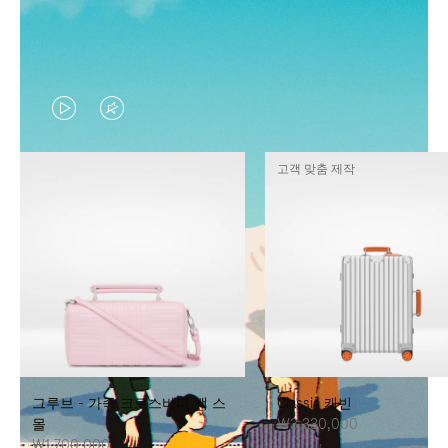
VIDEO
VIDEO
IS
IS
고객 맞춤 제작
PLAYED,
MUTED,
PLEASE
PLEASE
PRESS
PRESS
TO
TO
PAUSE
UNMUTE
IT
IT
그루브 - 가죽 크로스바디 백 스
Classic 캐빈
몰
₩3,330,000
₩1,700,000