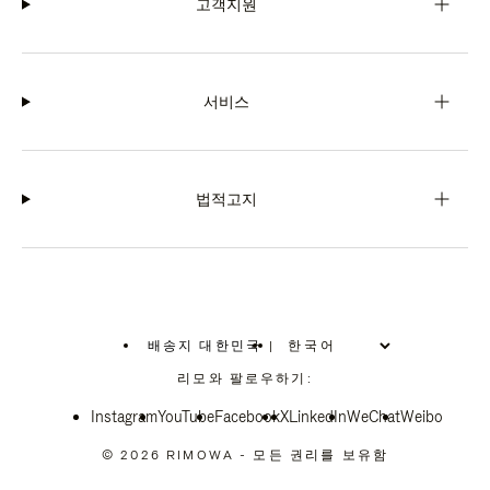
고객지원
서비스
법적고지
배송지 대한민국
|
,
위
리모와 팔로우하기:
치
를
Instagram
YouTube
선
Facebook
X
LinkedIn
WeChat
Weibo
택
하
© 2026 RIMOWA - 모든 권리를 보유함
십
시
오