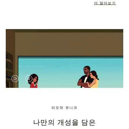
더 알아보기
VIDEO
VIDEO
IS
IS
PLAYED,
MUTED,
리모와 유니크
PLEASE
PLEASE
나만의 개성을 담은
PRESS
PRESS