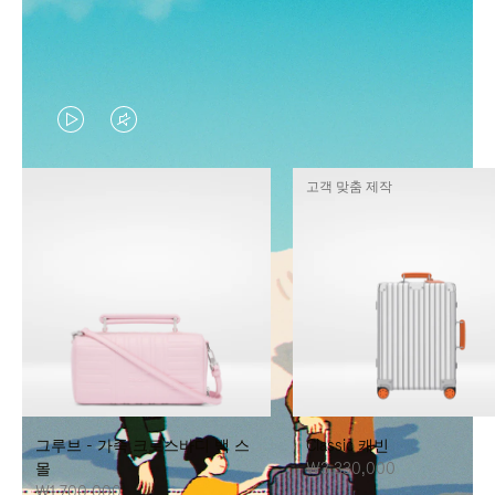
VIDEO
VIDEO
IS
IS
고객 맞춤 제작
PLAYED,
MUTED,
PLEASE
PLEASE
PRESS
PRESS
TO
TO
PAUSE
UNMUTE
IT
IT
그루브 - 가죽 크로스바디 백 스
Classic 캐빈
몰
₩3,330,000
₩1,700,000