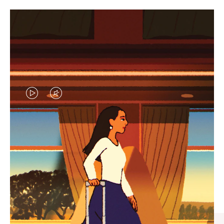
VIDEO
VIDEO
IS
IS
PLAYED,
MUTED,
엄선된 기프트 셀렉션
PLEASE
PLEASE
모든 여정의 완벽한 동반자 찾
PRESS
PRESS
기
TO
TO
PAUSE
UNMUTE