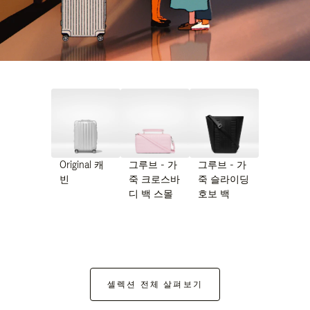
Original 캐
그루브 - 가
그루브 - 가
빈
죽 크로스바
죽 슬라이딩
디 백 스몰
호보 백
셀렉션 전체 살펴보기