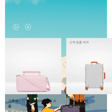
VIDEO
VIDEO
IS
IS
고객 맞춤 제작
PLAYED,
MUTED,
PLEASE
PLEASE
PRESS
PRESS
TO
TO
PAUSE
UNMUTE
IT
IT
그루브 - 가죽 크로스바디 백 스
Classic 캐빈
몰
₩3,330,000
₩1,700,000