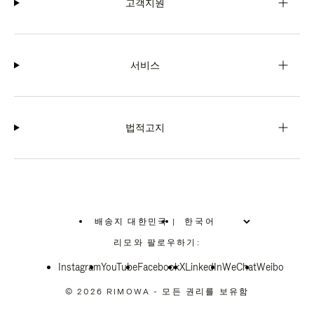
고객지원
서비스
법적고지
배송지 대한민국
|
,
위
리모와 팔로우하기:
치
를
Instagram
YouTube
선
Facebook
X
LinkedIn
WeChat
Weibo
택
하
© 2026 RIMOWA - 모든 권리를 보유함
십
시
오