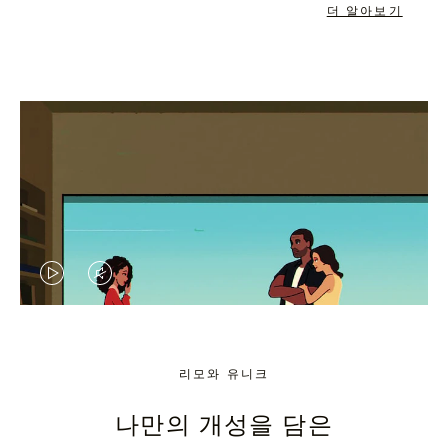
더 알아보기
VIDEO
VIDEO
IS
IS
PLAYED,
MUTED,
리모와 유니크
PLEASE
PLEASE
나만의 개성을 담은
PRESS
PRESS