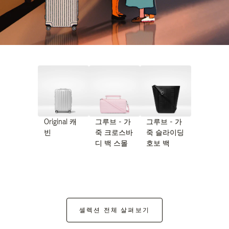
Original 캐
그루브 - 가
그루브 - 가
빈
죽 크로스바
죽 슬라이딩
디 백 스몰
호보 백
셀렉션 전체 살펴보기