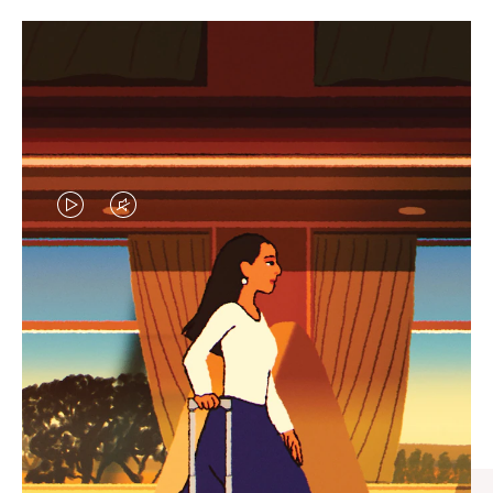
VIDEO
VIDEO
IS
IS
PLAYED,
MUTED,
엄선된 기프트 셀렉션
PLEASE
PLEASE
모든 여정의 완벽한 동반자 찾
PRESS
PRESS
기
TO
TO
PAUSE
UNMUTE