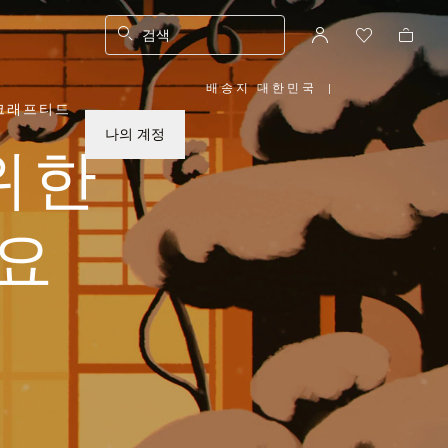
검색
배송지 대한민국
|
,
크래프티드
위
치
를
나의 계정
선
위한
택
하
십
시
오
요