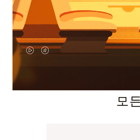
VIDEO
VIDEO
IS
IS
PLAYED,
MUTED,
PLEASE
PLEASE
모든
PRESS
PRESS
TO
TO
PAUSE
UNMUTE
IT
IT