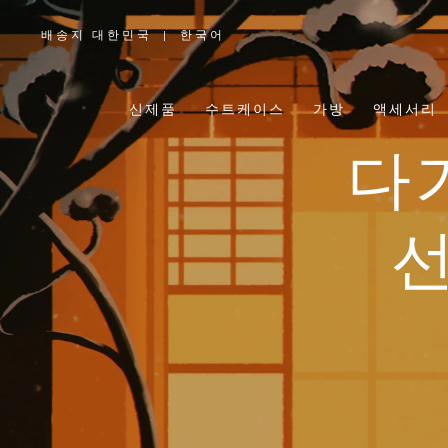
배송지 대한민국
|
한국어
,
위
치
를
선
택
신제품
수트케이스
가방
액세서리
하
십
시
오
다