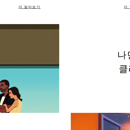
더 알아보기
더
나
클