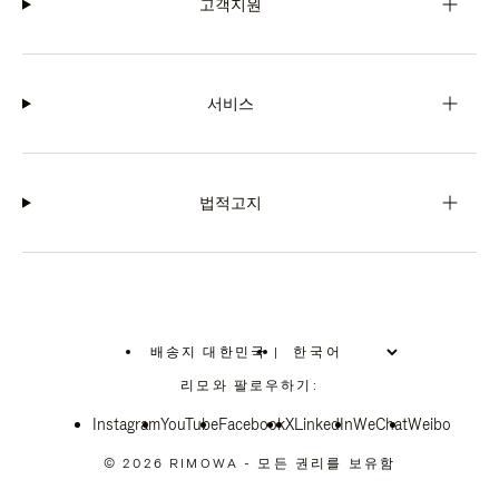
고객지원
서비스
법적고지
배송지 대한민국
|
,
위
리모와 팔로우하기:
치
를
Instagram
YouTube
선
Facebook
X
LinkedIn
WeChat
Weibo
택
하
© 2026 RIMOWA - 모든 권리를 보유함
십
시
오