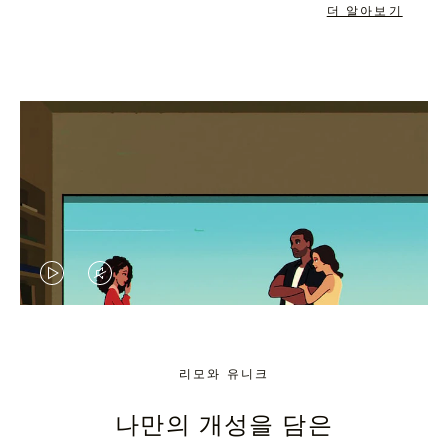
더 알아보기
VIDEO
VIDEO
IS
IS
PLAYED,
MUTED,
리모와 유니크
PLEASE
PLEASE
나만의 개성을 담은
PRESS
PRESS