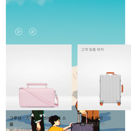
VIDEO
VIDEO
IS
IS
고객 맞춤 제작
PLAYED,
MUTED,
PLEASE
PLEASE
PRESS
PRESS
TO
TO
PAUSE
UNMUTE
IT
IT
그루브 - 가죽 크로스바디 백 스
Classic 캐빈
몰
₩3,330,000
₩1,700,000