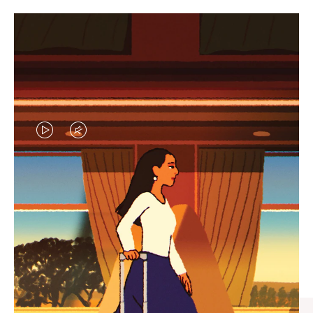
VIDEO
VIDEO
IS
IS
PLAYED,
MUTED,
엄선된 기프트 셀렉션
PLEASE
PLEASE
모든 여정의 완벽한 동반자 찾
PRESS
PRESS
기
TO
TO
PAUSE
UNMUTE