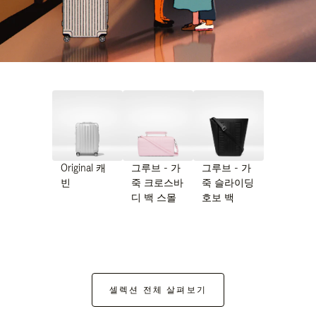
Original 캐
그루브 - 가
그루브 - 가
빈
죽 크로스바
죽 슬라이딩
디 백 스몰
호보 백
셀렉션 전체 살펴보기