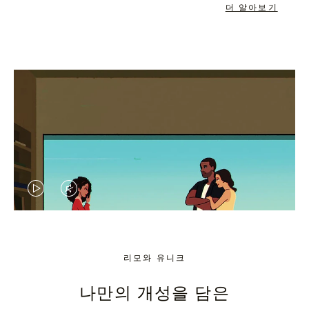
더 알아보기
VIDEO
VIDEO
IS
IS
PLAYED,
MUTED,
리모와 유니크
PLEASE
PLEASE
나만의 개성을 담은
PRESS
PRESS