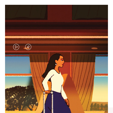
VIDEO
VIDEO
IS
IS
PLAYED,
MUTED,
엄선된 기프트 셀렉션
PLEASE
PLEASE
모든 여정의 완벽한 동반자 찾
PRESS
PRESS
기
TO
TO
PAUSE
UNMUTE