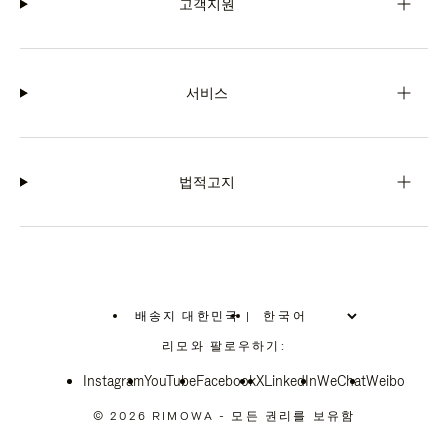
고객지원
서비스
법적고지
배송지 대한민국
|
,
위
리모와 팔로우하기:
치
를
Instagram
YouTube
선
Facebook
X
LinkedIn
WeChat
Weibo
택
하
© 2026 RIMOWA - 모든 권리를 보유함
십
시
오