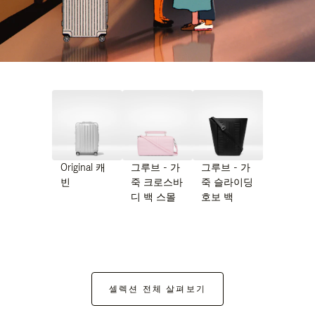
Original 캐
그루브 - 가
그루브 - 가
빈
죽 크로스바
죽 슬라이딩
디 백 스몰
호보 백
셀렉션 전체 살펴보기