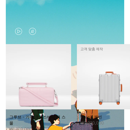
VIDEO
VIDEO
IS
IS
고객 맞춤 제작
PLAYED,
MUTED,
PLEASE
PLEASE
PRESS
PRESS
TO
TO
PAUSE
UNMUTE
IT
IT
그루브 - 가죽 크로스바디 백 스
Classic 캐빈
몰
₩3,330,000
₩1,700,000