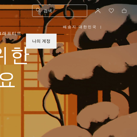
검색
배송지 대한민국
|
,
크래프티드
위
치
를
나의 계정
선
위한
택
하
십
시
오
요