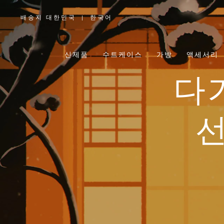
배송지 대한민국
|
한국어
,
위
치
를
선
택
신제품
수트케이스
가방
액세서리
하
십
시
오
다