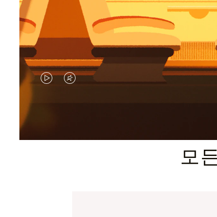
VIDEO
VIDEO
IS
IS
PLAYED,
MUTED,
PLEASE
PLEASE
모든
PRESS
PRESS
TO
TO
PAUSE
UNMUTE
IT
IT