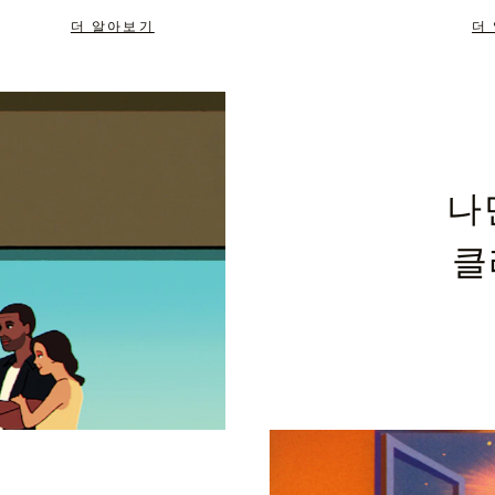
더 알아보기
더
나
클