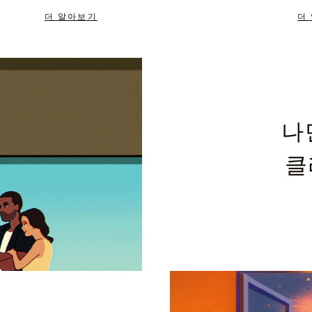
더 알아보기
더
나
클