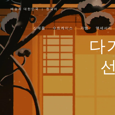
배송지 대한민국
|
한국어
,
위
치
를
선
택
신제품
수트케이스
가방
액세서리
하
십
시
오
다