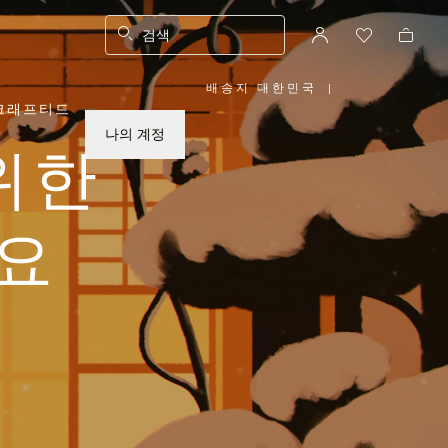
검색
배송지 대한민국
|
,
크래프티드
위
치
를
나의 계정
선
위한
택
하
십
시
오
요