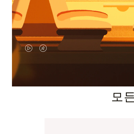
VIDEO
VIDEO
IS
IS
PLAYED,
MUTED,
PLEASE
PLEASE
모든
PRESS
PRESS
TO
TO
PAUSE
UNMUTE
IT
IT