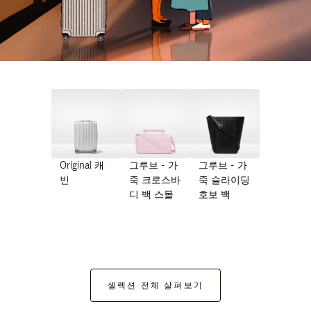
Original 캐
그루브 - 가
그루브 - 가
빈
죽 크로스바
죽 슬라이딩
디 백 스몰
호보 백
셀렉션 전체 살펴보기