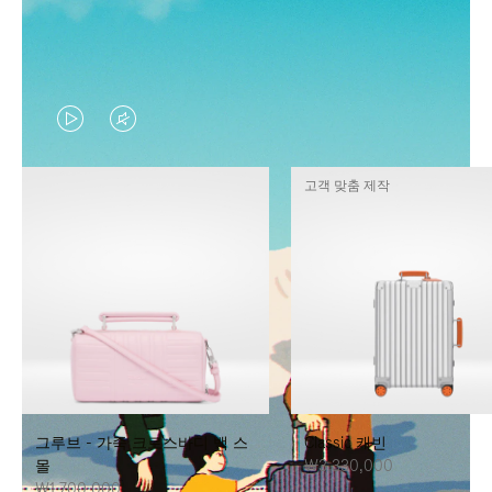
VIDEO
VIDEO
IS
IS
고객 맞춤 제작
PLAYED,
MUTED,
PLEASE
PLEASE
PRESS
PRESS
TO
TO
PAUSE
UNMUTE
IT
IT
그루브 - 가죽 크로스바디 백 스
Classic 캐빈
몰
₩3,330,000
₩1,700,000