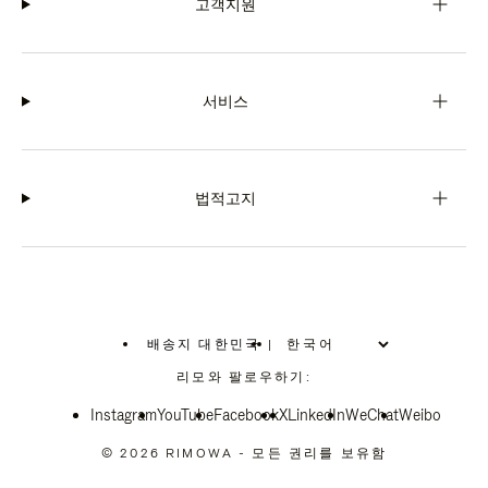
고객지원
서비스
법적고지
배송지 대한민국
|
,
위
리모와 팔로우하기:
치
를
Instagram
YouTube
선
Facebook
X
LinkedIn
WeChat
Weibo
택
하
© 2026 RIMOWA - 모든 권리를 보유함
십
시
오