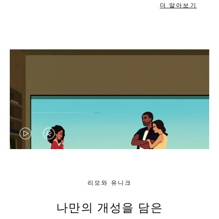
더 알아보기
VIDEO
VIDEO
IS
IS
PLAYED,
MUTED,
리모와 유니크
PLEASE
PLEASE
나만의 개성을 담은
PRESS
PRESS