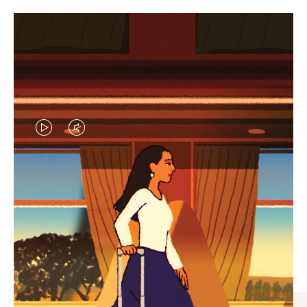
VIDEO
VIDEO
IS
IS
PLAYED,
MUTED,
엄선된 기프트 셀렉션
PLEASE
PLEASE
모든 여정의 완벽한 동반자 찾
PRESS
PRESS
기
TO
TO
PAUSE
UNMUTE