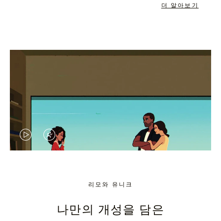
더 알아보기
VIDEO
VIDEO
IS
IS
PLAYED,
MUTED,
리모와 유니크
PLEASE
PLEASE
나만의 개성을 담은
PRESS
PRESS