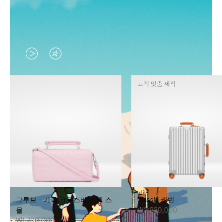
VIDEO
VIDEO
IS
IS
고객 맞춤 제작
PLAYED,
MUTED,
PLEASE
PLEASE
PRESS
PRESS
TO
TO
PAUSE
UNMUTE
IT
IT
그루브 - 가죽 크로스바디 백 스
Classic 캐빈
몰
₩3,330,000
₩1,700,000