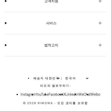
고객지원
서비스
법적고지
배송지 대한민국
|
,
위
리모와 팔로우하기:
치
를
Instagram
YouTube
선
Facebook
X
LinkedIn
WeChat
Weibo
택
하
© 2026 RIMOWA - 모든 권리를 보유함
십
시
오