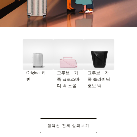
Original 캐
그루브 - 가
그루브 - 가
빈
죽 크로스바
죽 슬라이딩
디 백 스몰
호보 백
셀렉션 전체 살펴보기