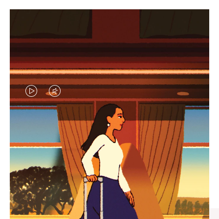
VIDEO
VIDEO
IS
IS
PLAYED,
MUTED,
엄선된 기프트 셀렉션
PLEASE
PLEASE
모든 여정의 완벽한 동반자 찾
PRESS
PRESS
기
TO
TO
PAUSE
UNMUTE