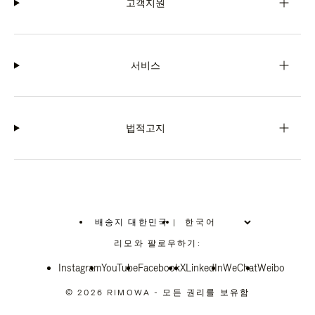
고객지원
서비스
법적고지
배송지 대한민국
|
,
위
리모와 팔로우하기:
치
를
Instagram
YouTube
선
Facebook
X
LinkedIn
WeChat
Weibo
택
하
© 2026 RIMOWA - 모든 권리를 보유함
십
시
오