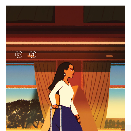
VIDEO
VIDEO
IS
IS
PLAYED,
MUTED,
엄선된 기프트 셀렉션
PLEASE
PLEASE
모든 여정의 완벽한 동반자 찾
PRESS
PRESS
기
TO
TO
PAUSE
UNMUTE