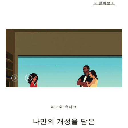
더 알아보기
VIDEO
VIDEO
IS
IS
PLAYED,
MUTED,
리모와 유니크
PLEASE
PLEASE
나만의 개성을 담은
PRESS
PRESS