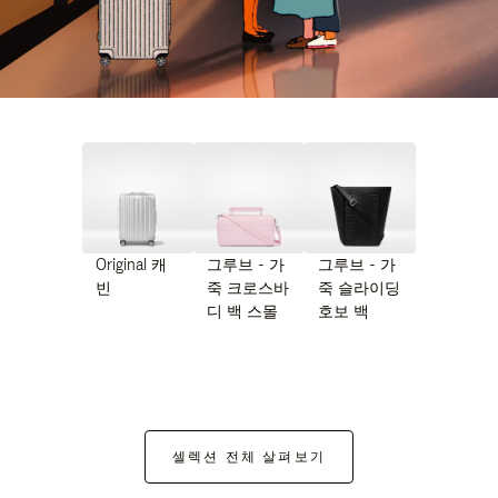
Original 캐
그루브 - 가
그루브 - 가
빈
죽 크로스바
죽 슬라이딩
디 백 스몰
호보 백
셀렉션 전체 살펴보기