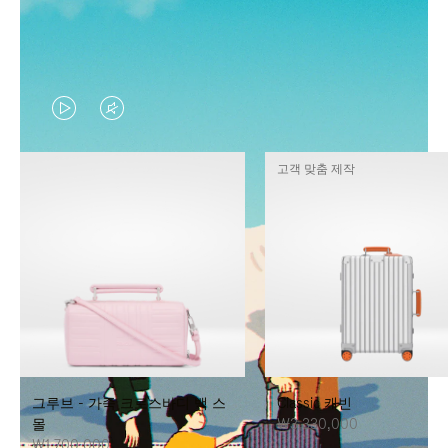
VIDEO
VIDEO
IS
IS
고객 맞춤 제작
PLAYED,
MUTED,
PLEASE
PLEASE
PRESS
PRESS
TO
TO
PAUSE
UNMUTE
IT
IT
그루브 - 가죽 크로스바디 백 스
Classic 캐빈
몰
₩3,330,000
₩1,700,000