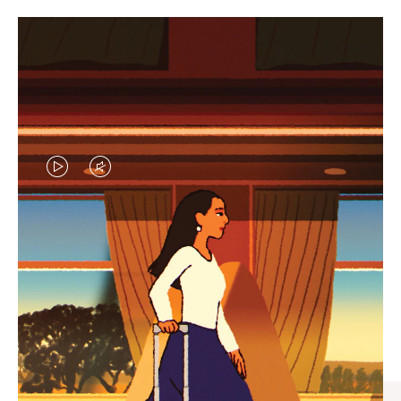
VIDEO
VIDEO
IS
IS
PLAYED,
MUTED,
엄선된 기프트 셀렉션
PLEASE
PLEASE
모든 여정의 완벽한 동반자 찾
PRESS
PRESS
기
TO
TO
PAUSE
UNMUTE