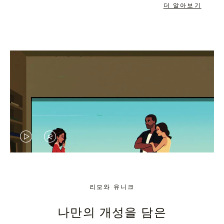
더 알아보기
VIDEO
VIDEO
IS
IS
PLAYED,
MUTED,
리모와 유니크
PLEASE
PLEASE
나만의 개성을 담은
PRESS
PRESS