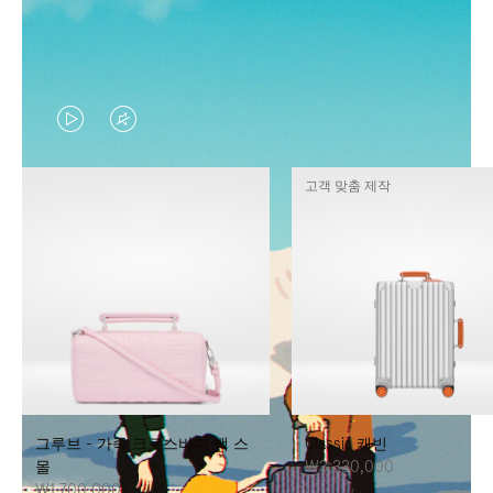
VIDEO
VIDEO
IS
IS
고객 맞춤 제작
PLAYED,
MUTED,
PLEASE
PLEASE
PRESS
PRESS
TO
TO
PAUSE
UNMUTE
IT
IT
그루브 - 가죽 크로스바디 백 스
Classic 캐빈
몰
₩3,330,000
₩1,700,000