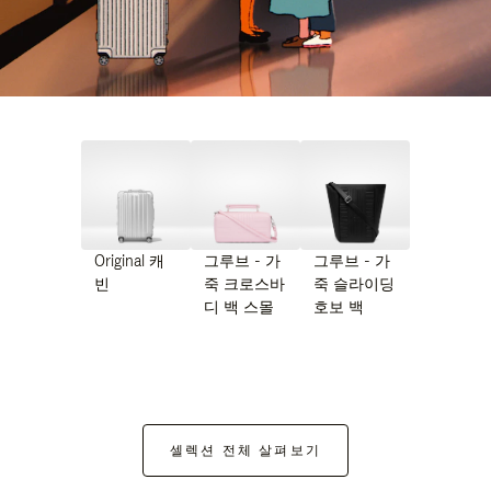
Original 캐
그루브 - 가
그루브 - 가
빈
죽 크로스바
죽 슬라이딩
디 백 스몰
호보 백
셀렉션 전체 살펴보기