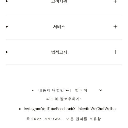
고객지원
서비스
법적고지
배송지 대한민국
|
,
위
리모와 팔로우하기:
치
를
Instagram
YouTube
선
Facebook
X
LinkedIn
WeChat
Weibo
택
하
© 2026 RIMOWA - 모든 권리를 보유함
십
시
오