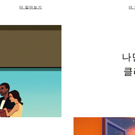
더 알아보기
더
나
클