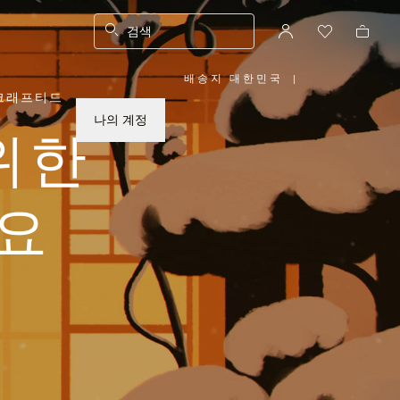
검색
배송지 대한민국
|
,
크래프티드
위
치
를
나의 계정
선
위한
택
하
십
시
오
요