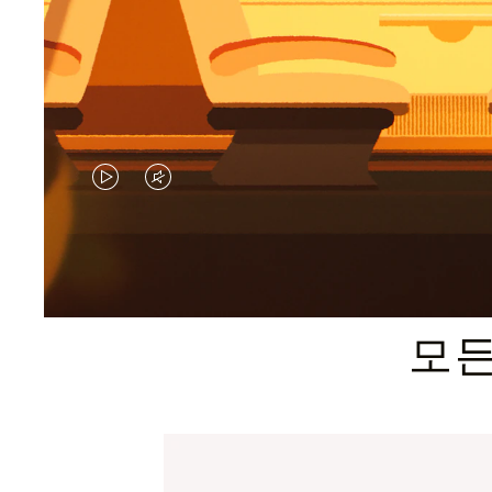
VIDEO
VIDEO
IS
IS
PLAYED,
MUTED,
PLEASE
PLEASE
모든
PRESS
PRESS
TO
TO
PAUSE
UNMUTE
IT
IT