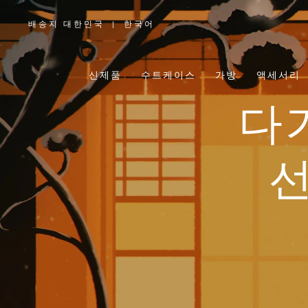
배송지 대한민국
|
한국어
,
위
치
를
선
택
신제품
수트케이스
가방
액세서리
하
십
시
오
다