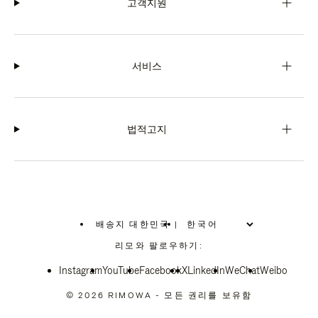
고객지원
서비스
법적고지
배송지 대한민국
|
,
위
리모와 팔로우하기:
치
를
Instagram
YouTube
선
Facebook
X
LinkedIn
WeChat
Weibo
택
하
© 2026 RIMOWA - 모든 권리를 보유함
십
시
오