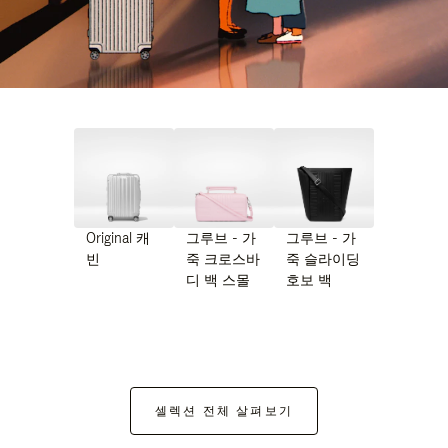
Original 캐
그루브 - 가
그루브 - 가
빈
죽 크로스바
죽 슬라이딩
디 백 스몰
호보 백
셀렉션 전체 살펴보기