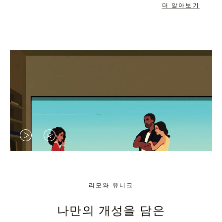
더 알아보기
VIDEO
VIDEO
IS
IS
PLAYED,
MUTED,
리모와 유니크
PLEASE
PLEASE
나만의 개성을 담은
PRESS
PRESS