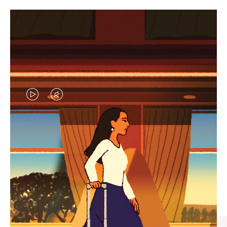
VIDEO
VIDEO
IS
IS
PLAYED,
MUTED,
엄선된 기프트 셀렉션
PLEASE
PLEASE
모든 여정의 완벽한 동반자 찾
PRESS
PRESS
기
TO
TO
PAUSE
UNMUTE