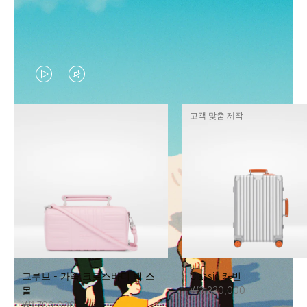
VIDEO
VIDEO
IS
IS
고객 맞춤 제작
PLAYED,
MUTED,
PLEASE
PLEASE
PRESS
PRESS
TO
TO
PAUSE
UNMUTE
IT
IT
그루브 - 가죽 크로스바디 백 스
Classic 캐빈
몰
₩3,330,000
₩1,700,000