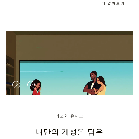
더 알아보기
VIDEO
VIDEO
IS
IS
PLAYED,
MUTED,
리모와 유니크
PLEASE
PLEASE
나만의 개성을 담은
PRESS
PRESS