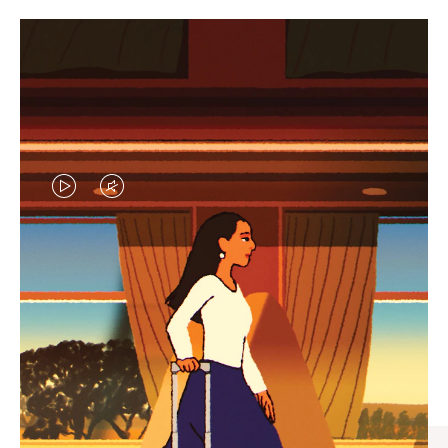
VIDEO
VIDEO
IS
IS
PLAYED,
MUTED,
엄선된 기프트 셀렉션
PLEASE
PLEASE
모든 여정의 완벽한 동반자 찾
PRESS
PRESS
기
TO
TO
PAUSE
UNMUTE