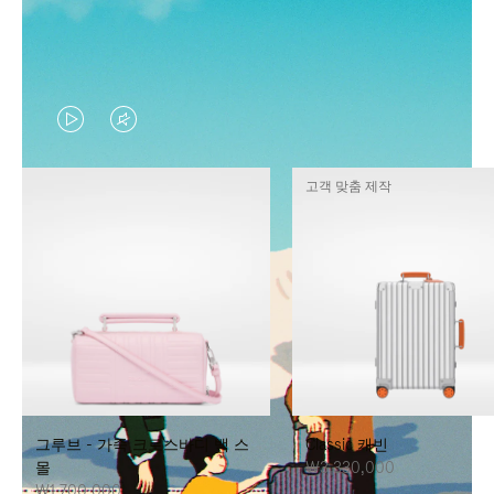
VIDEO
VIDEO
IS
IS
고객 맞춤 제작
PLAYED,
MUTED,
PLEASE
PLEASE
PRESS
PRESS
TO
TO
PAUSE
UNMUTE
IT
IT
그루브 - 가죽 크로스바디 백 스
Classic 캐빈
몰
₩3,330,000
₩1,700,000