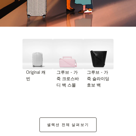
Original 캐
그루브 - 가
그루브 - 가
빈
죽 크로스바
죽 슬라이딩
디 백 스몰
호보 백
셀렉션 전체 살펴보기