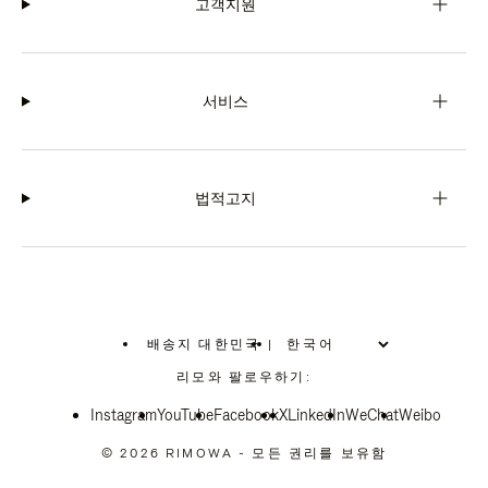
고객지원
서비스
법적고지
배송지 대한민국
|
,
위
리모와 팔로우하기:
치
를
Instagram
YouTube
선
Facebook
X
LinkedIn
WeChat
Weibo
택
하
© 2026 RIMOWA - 모든 권리를 보유함
십
시
오