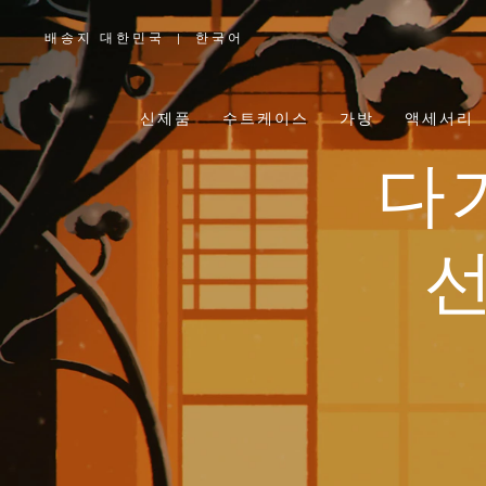
배송지 대한민국
|
한국어
,
위
치
를
선
택
신제품
수트케이스
가방
액세서리
하
십
시
오
다