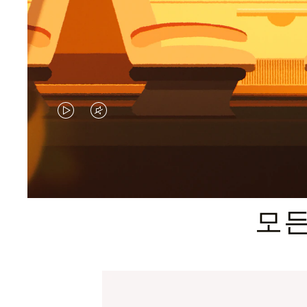
VIDEO
VIDEO
IS
IS
PLAYED,
MUTED,
PLEASE
PLEASE
모든
PRESS
PRESS
TO
TO
PAUSE
UNMUTE
IT
IT