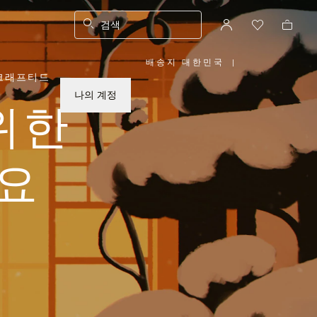
검색
배송지 대한민국
|
,
크래프티드
위
치
를
나의 계정
선
위한
택
하
십
시
오
요