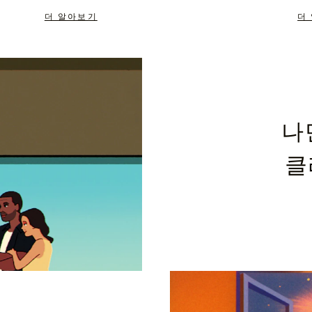
더 알아보기
더
나
클