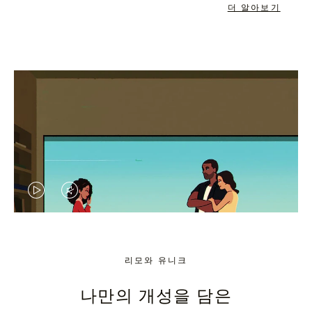
더 알아보기
VIDEO
VIDEO
IS
IS
PLAYED,
MUTED,
리모와 유니크
PLEASE
PLEASE
나만의 개성을 담은
PRESS
PRESS