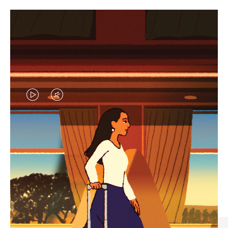
VIDEO
VIDEO
IS
IS
PLAYED,
MUTED,
엄선된 기프트 셀렉션
PLEASE
PLEASE
모든 여정의 완벽한 동반자 찾
PRESS
PRESS
기
TO
TO
PAUSE
UNMUTE