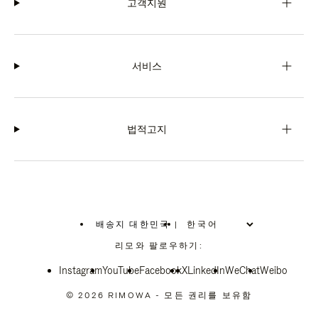
고객지원
서비스
법적고지
배송지 대한민국
|
,
위
리모와 팔로우하기:
치
를
Instagram
YouTube
선
Facebook
X
LinkedIn
WeChat
Weibo
택
하
© 2026 RIMOWA - 모든 권리를 보유함
십
시
오