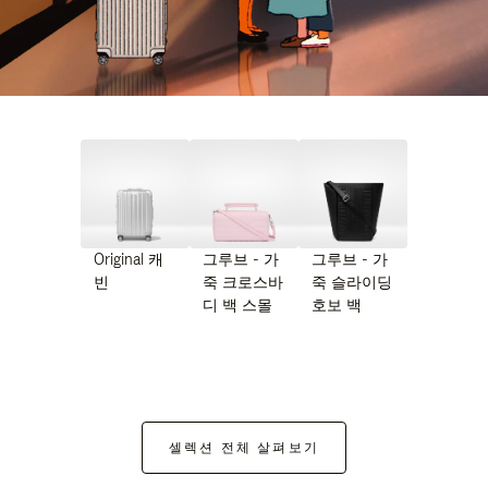
Original 캐
그루브 - 가
그루브 - 가
빈
죽 크로스바
죽 슬라이딩
디 백 스몰
호보 백
셀렉션 전체 살펴보기