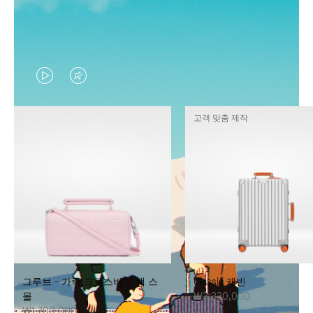
VIDEO
VIDEO
IS
IS
고객 맞춤 제작
PLAYED,
MUTED,
PLEASE
PLEASE
PRESS
PRESS
TO
TO
PAUSE
UNMUTE
IT
IT
그루브 - 가죽 크로스바디 백 스
Classic 캐빈
몰
₩3,330,000
₩1,700,000