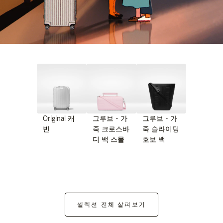
Original 캐
그루브 - 가
그루브 - 가
빈
죽 크로스바
죽 슬라이딩
디 백 스몰
호보 백
셀렉션 전체 살펴보기