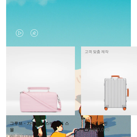
VIDEO
VIDEO
IS
IS
고객 맞춤 제작
PLAYED,
MUTED,
PLEASE
PLEASE
PRESS
PRESS
TO
TO
PAUSE
UNMUTE
IT
IT
그루브 - 가죽 크로스바디 백 스
Classic 캐빈
몰
₩3,330,000
₩1,700,000