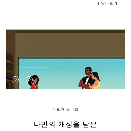
더 알아보기
VIDEO
VIDEO
IS
IS
PLAYED,
MUTED,
리모와 유니크
PLEASE
PLEASE
나만의 개성을 담은
PRESS
PRESS