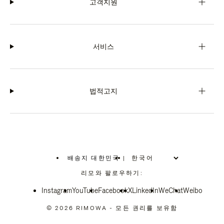
고객지원
서비스
법적고지
배송지 대한민국
|
,
위
리모와 팔로우하기:
치
를
Instagram
YouTube
선
Facebook
X
LinkedIn
WeChat
Weibo
택
하
© 2026 RIMOWA - 모든 권리를 보유함
십
시
오