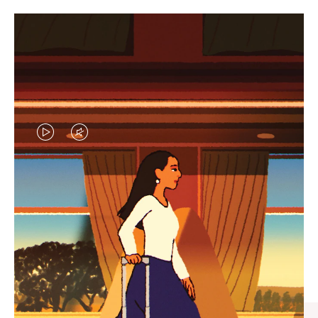
VIDEO
VIDEO
IS
IS
PLAYED,
MUTED,
엄선된 기프트 셀렉션
PLEASE
PLEASE
모든 여정의 완벽한 동반자 찾
PRESS
PRESS
기
TO
TO
PAUSE
UNMUTE