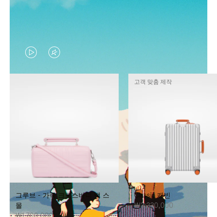
VIDEO
VIDEO
IS
IS
고객 맞춤 제작
PLAYED,
MUTED,
PLEASE
PLEASE
PRESS
PRESS
TO
TO
PAUSE
UNMUTE
IT
IT
그루브 - 가죽 크로스바디 백 스
Classic 캐빈
몰
₩3,330,000
₩1,700,000