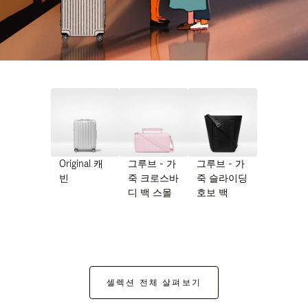
Original 캐
그루브 - 가
그루브 - 가
빈
죽 크로스바
죽 슬라이딩
디 백 스몰
호보 백
셀렉션 전체 살펴보기