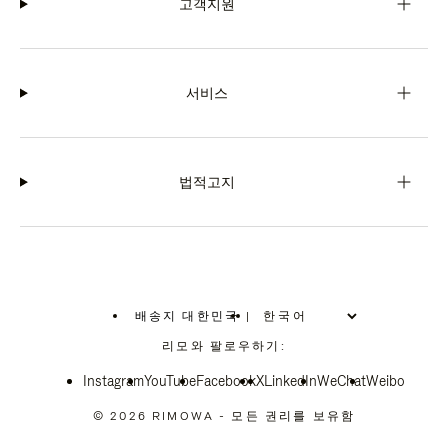
고객지원
서비스
법적고지
배송지 대한민국
|
,
위
리모와 팔로우하기:
치
를
Instagram
YouTube
선
Facebook
X
LinkedIn
WeChat
Weibo
택
하
© 2026 RIMOWA - 모든 권리를 보유함
십
시
오