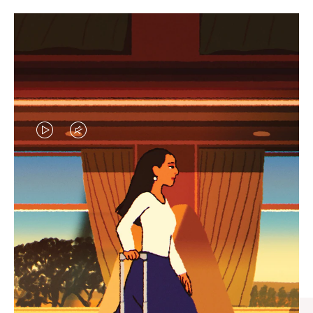
VIDEO
VIDEO
IS
IS
PLAYED,
MUTED,
엄선된 기프트 셀렉션
PLEASE
PLEASE
모든 여정의 완벽한 동반자 찾
PRESS
PRESS
기
TO
TO
PAUSE
UNMUTE