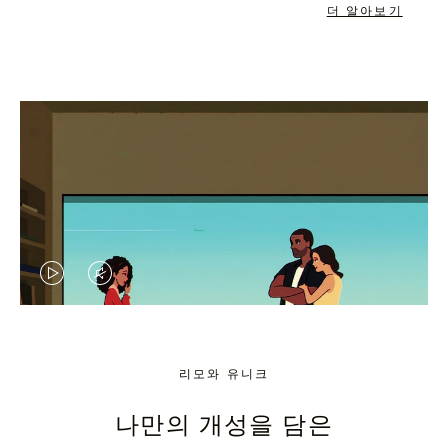
더 알아보기
VIDEO
VIDEO
IS
IS
PLAYED,
MUTED,
리모와 유니크
PLEASE
PLEASE
나만의 개성을 담은
PRESS
PRESS