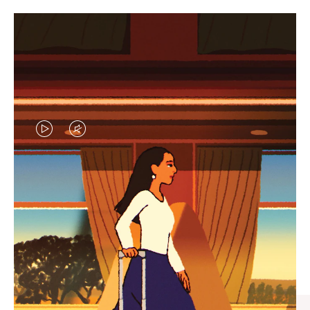
VIDEO
VIDEO
IS
IS
PLAYED,
MUTED,
엄선된 기프트 셀렉션
PLEASE
PLEASE
모든 여정의 완벽한 동반자 찾
PRESS
PRESS
기
TO
TO
PAUSE
UNMUTE