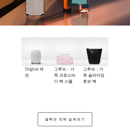
Original 캐
그루브 - 가
그루브 - 가
빈
죽 크로스바
죽 슬라이딩
디 백 스몰
호보 백
셀렉션 전체 살펴보기