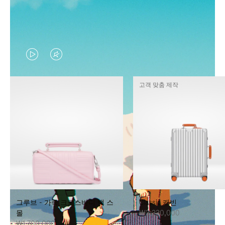
VIDEO
VIDEO
IS
IS
고객 맞춤 제작
PLAYED,
MUTED,
PLEASE
PLEASE
PRESS
PRESS
TO
TO
PAUSE
UNMUTE
IT
IT
그루브 - 가죽 크로스바디 백 스
Classic 캐빈
몰
₩3,330,000
₩1,700,000