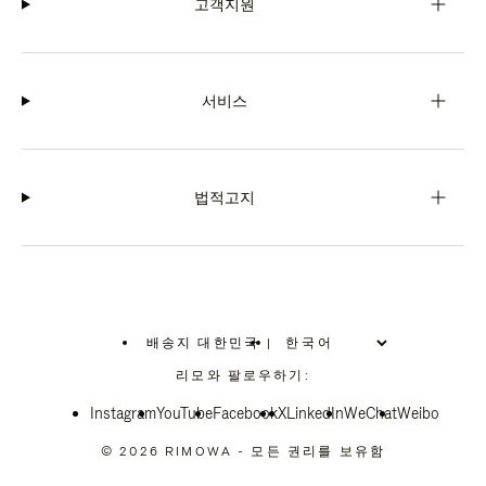
고객지원
서비스
법적고지
배송지 대한민국
|
,
위
리모와 팔로우하기:
치
를
Instagram
YouTube
선
Facebook
X
LinkedIn
WeChat
Weibo
택
하
© 2026 RIMOWA - 모든 권리를 보유함
십
시
오