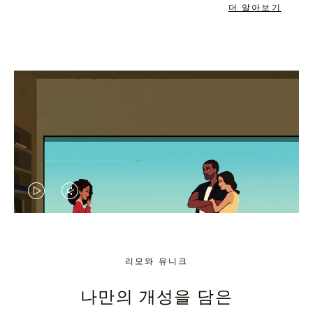
더 알아보기
VIDEO
VIDEO
IS
IS
PLAYED,
MUTED,
리모와 유니크
PLEASE
PLEASE
나만의 개성을 담은
PRESS
PRESS