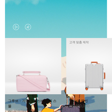
VIDEO
VIDEO
IS
IS
고객 맞춤 제작
PLAYED,
MUTED,
PLEASE
PLEASE
PRESS
PRESS
TO
TO
PAUSE
UNMUTE
IT
IT
그루브 - 가죽 크로스바디 백 스
Classic 캐빈
몰
₩3,330,000
₩1,700,000