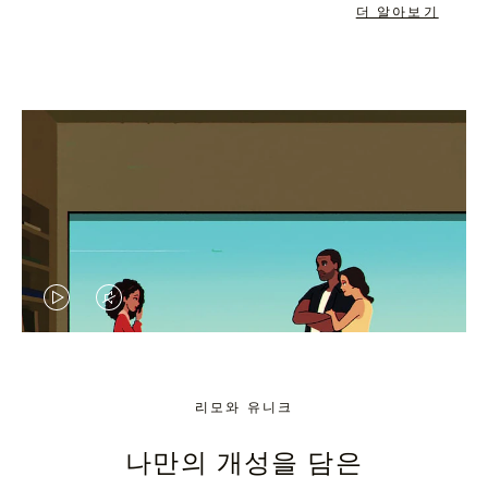
더 알아보기
VIDEO
VIDEO
IS
IS
PLAYED,
MUTED,
리모와 유니크
PLEASE
PLEASE
나만의 개성을 담은
PRESS
PRESS