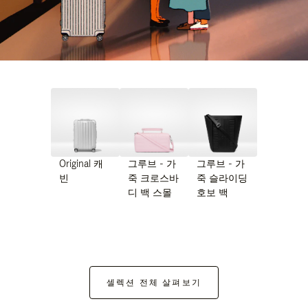
Original 캐
그루브 - 가
그루브 - 가
빈
죽 크로스바
죽 슬라이딩
디 백 스몰
호보 백
셀렉션 전체 살펴보기