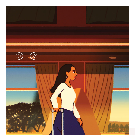
VIDEO
VIDEO
IS
IS
PLAYED,
MUTED,
엄선된 기프트 셀렉션
PLEASE
PLEASE
모든 여정의 완벽한 동반자 찾
PRESS
PRESS
기
TO
TO
PAUSE
UNMUTE