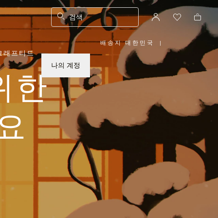
검색
배송지 대한민국
|
,
크래프티드
위
치
를
나의 계정
선
위한
택
하
십
시
오
요