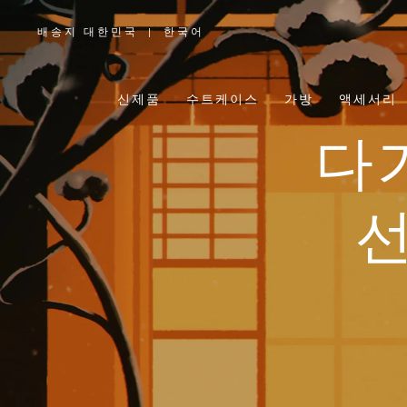
배송지 대한민국
|
한국어
,
위
치
를
선
택
신제품
수트케이스
가방
액세서리
하
십
시
오
다