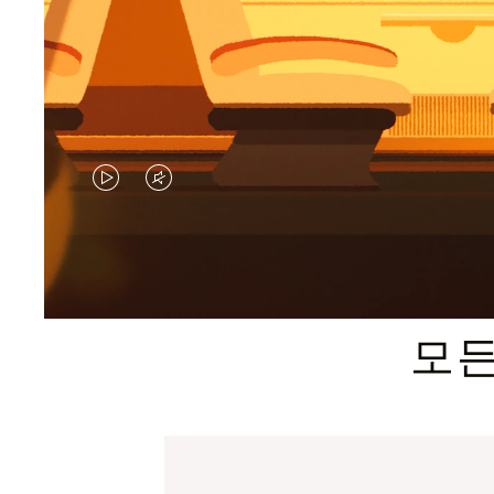
VIDEO
VIDEO
IS
IS
PLAYED,
MUTED,
PLEASE
PLEASE
모든
PRESS
PRESS
TO
TO
PAUSE
UNMUTE
IT
IT