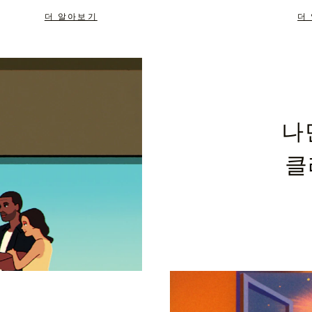
더 알아보기
더
나
클