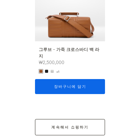
그루브 - 가죽 크로스바디 백 라
그루브 - 가죽 
지
지
₩2,500,000
₩2,500,000
+1
+1
장바구니에 담기
장바구니
계속해서 쇼핑하기