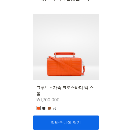
신상품
그루브 - 가죽 크로스바디 백 스
그루브 - 가죽 
몰
몰
₩1,700,000
₩1,700,000
+6
+6
장바구니에 담기
장바구니