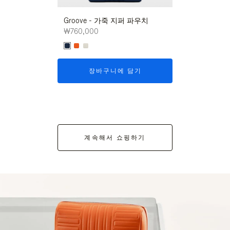
Groove - 가죽 지퍼 파우치
Groove - 가
₩760,000
₩760,000
장바구니에 담기
장바구니
계속해서 쇼핑하기