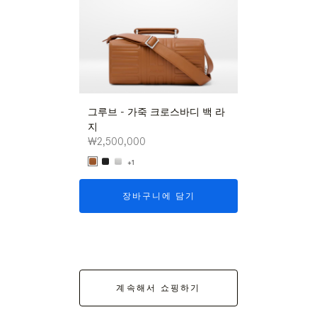
그루브 - 가죽 크로스바디 백 라
그루브 - 가죽 
지
지
₩2,500,000
₩2,500,000
+1
+1
장바구니에 담기
장바구니
계속해서 쇼핑하기