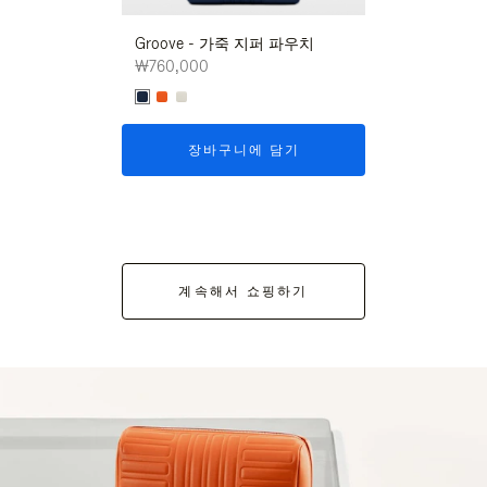
Groove - 가죽 지퍼 파우치
Groove - 가
₩760,000
₩760,000
장바구니에 담기
장바구니
계속해서 쇼핑하기