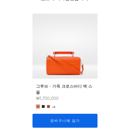
신상품
그루브 - 가죽 크로스바디 백 스
그루브 - 가죽 
몰
몰
₩1,700,000
₩1,700,000
+6
+6
장바구니에 담기
장바구니