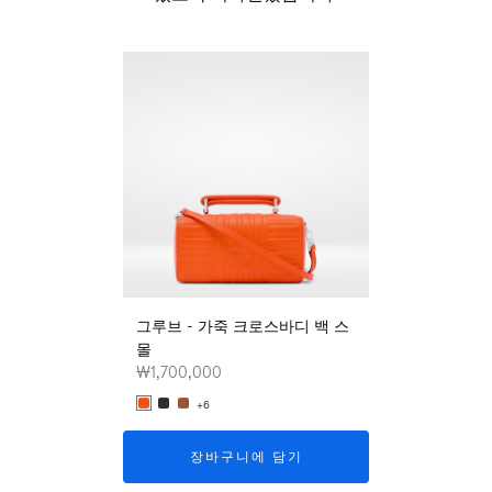
신상품
그루브 - 가죽 크로스바디 백 스
그루브 - 가죽 
몰
몰
₩1,700,000
₩1,700,000
+6
+6
장바구니에 담기
장바구니