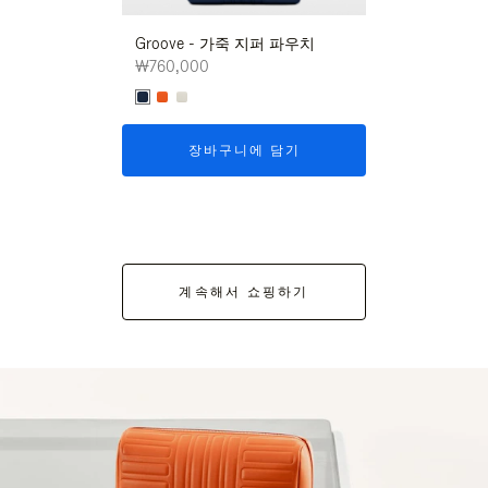
Groove - 가죽 지퍼 파우치
Groove - 가
₩760,000
₩760,000
장바구니에 담기
장바구니
계속해서 쇼핑하기