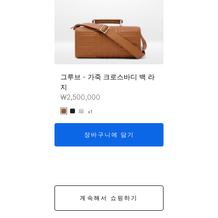
그루브 - 가죽 크로스바디 백 라
그루브 - 가죽 
지
지
₩2,500,000
₩2,500,000
+1
+1
장바구니에 담기
장바구니
계속해서 쇼핑하기