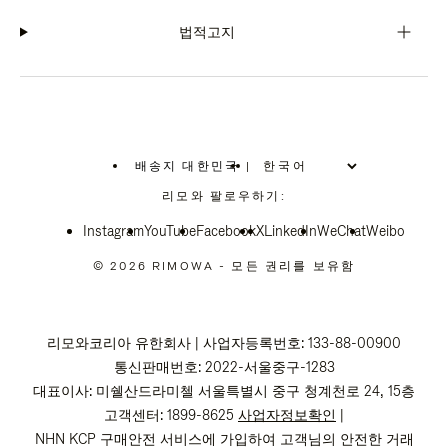
법적고지
배송지 대한민국
|
,
위
리모와 팔로우하기:
치
를
Instagram
YouTube
선
Facebook
X
LinkedIn
WeChat
Weibo
택
하
© 2026 RIMOWA - 모든 권리를 보유함
십
시
오
리모와코리아 유한회사 | 사업자등록번호: 133-88-00900
통신판매번호: 2022-서울중구-1283
대표이사: 미쉘산드라미첼 서울특별시 중구 청계천로 24, 15층
고객센터: 1899-8625
사업자정보확인
|
NHN KCP 구매안전 서비스에 가입하여 고객님의 안전한 거래