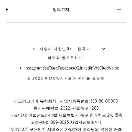
법적고지
배송지 대한민국
|
,
위
리모와 팔로우하기:
치
를
Instagram
YouTube
선
Facebook
X
LinkedIn
WeChat
Weibo
택
하
© 2026 RIMOWA - 모든 권리를 보유함
십
시
오
리모와코리아 유한회사 | 사업자등록번호: 133-88-00900
통신판매번호: 2022-서울중구-1283
대표이사: 미쉘산드라미첼 서울특별시 중구 청계천로 24, 15층
고객센터: 1899-8625
사업자정보확인
|
NHN KCP 구매안전 서비스에 가입하여 고객님의 안전한 거래