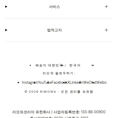
서비스
법적고지
배송지 대한민국
|
,
위
리모와 팔로우하기:
치
를
Instagram
YouTube
선
Facebook
X
LinkedIn
WeChat
Weibo
택
하
© 2026 RIMOWA - 모든 권리를 보유함
십
시
오
리모와코리아 유한회사 | 사업자등록번호: 133-88-00900