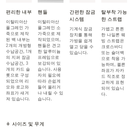
편리한 내부
핸들
간편한 잠금
탈부착 가능
시스템
한 스트랩
이탈리아산
이탈리아산
풀그레인 가
풀그레인 소
기계식 잠금
가볍고 튼튼
죽으로 제작
가죽으로 제
장치를 통해
한 나일론 웨
된 백 내부는
작되었으며,
가방을 쉽게
빙 스트랩은
2개의 개방형
핸들은 견고
열고 닫을 수
크로스바디
수납공간, 1개
한 알루미늄
있습니다.
또는 숄더백
의 지퍼 잠금
프레임으로
으로 착용 가
수납공간, 3
보강되어 있
능하며, 쾰른
개의 카드 슬
습니다. 사용
좌표가 자카
롯으로 구성
자의 필요에
드 직조로 정
되었으며 리
따라 손쉽게
교하게 표현
모와 로고와
들어 올리거
되어 있습니
좌표가 새겨
나 내릴 수 있
다.
져 있습니다.
습니다.
사이즈 및 무게