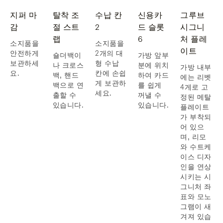
지퍼 마
탈착 조
수납 칸
신용카
그루브
감
절 스트
2
드 슬롯
시그니
랩
6
처 플레
소지품을
소지품을
이트
안전하게
2개의 대
숄더백이
가방 앞부
보관하세
형 수납
나 크로스
분에 위치
가방 내부
요.
칸에 손쉽
백, 핸드
하여 카드
에는 리벳
게 보관하
백으로 연
를 쉽게
4게로 고
세요.
출할 수
꺼낼 수
정된 메탈
있습니다.
있습니다.
플레이트
가 부착되
어 있으
며, 리모
와 수트케
이스 디자
인을 연상
시키는 시
그니처 좌
표와 모노
그램이 새
겨져 있습