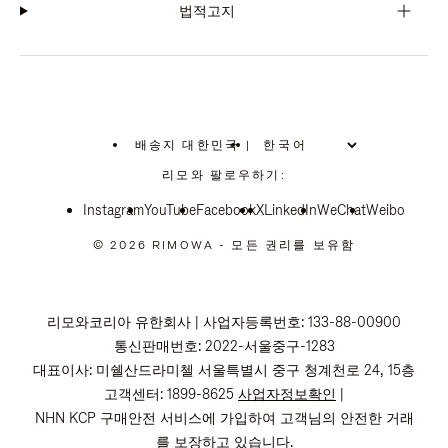
법적고지
배송지 대한민국
|
,
위
리모와 팔로우하기:
치
를
Instagram
YouTube
선
Facebook
X
LinkedIn
WeChat
Weibo
택
하
© 2026 RIMOWA - 모든 권리를 보유함
십
시
오
리모와코리아 유한회사 | 사업자등록번호: 133-88-00900
통신판매번호: 2022-서울중구-1283
대표이사: 미쉘산드라미첼 서울특별시 중구 청계천로 24, 15층
고객센터: 1899-8625
사업자정보확인
|
NHN KCP 구매안전 서비스에 가입하여 고객님의 안전한 거래
를 보장하고 있습니다.