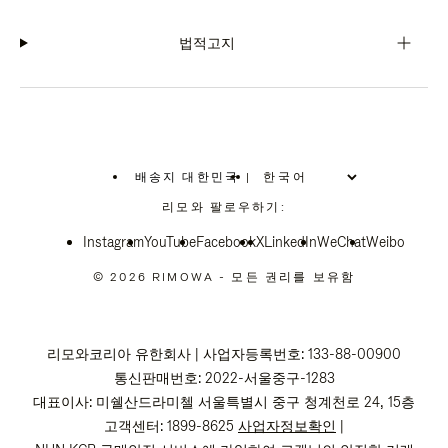
법적고지
배송지 대한민국
|
,
위
리모와 팔로우하기:
치
를
Instagram
YouTube
선
Facebook
X
LinkedIn
WeChat
Weibo
택
하
© 2026 RIMOWA - 모든 권리를 보유함
십
시
오
리모와코리아 유한회사 | 사업자등록번호: 133-88-00900
통신판매번호: 2022-서울중구-1283
대표이사: 미쉘산드라미첼 서울특별시 중구 청계천로 24, 15층
고객센터: 1899-8625
사업자정보확인
|