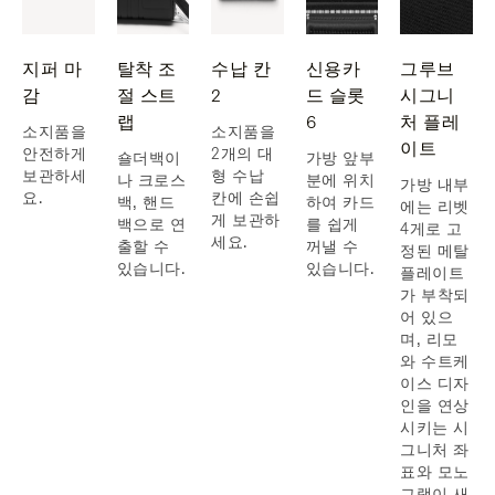
지퍼 마
탈착 조
수납 칸
신용카
그루브
감
절 스트
2
드 슬롯
시그니
랩
6
처 플레
소지품을
소지품을
이트
안전하게
2개의 대
숄더백이
가방 앞부
보관하세
형 수납
나 크로스
분에 위치
가방 내부
요.
칸에 손쉽
백, 핸드
하여 카드
에는 리벳
게 보관하
백으로 연
를 쉽게
4게로 고
세요.
출할 수
꺼낼 수
정된 메탈
있습니다.
있습니다.
플레이트
가 부착되
어 있으
며, 리모
와 수트케
이스 디자
인을 연상
시키는 시
그니처 좌
표와 모노
그램이 새