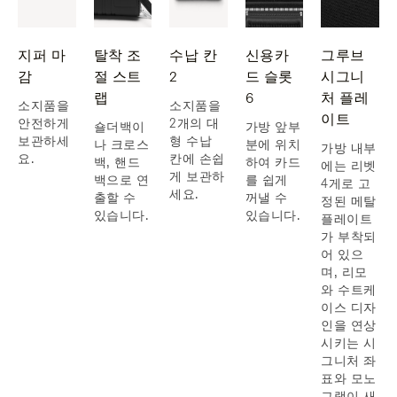
지퍼 마
탈착 조
수납 칸
신용카
그루브
감
절 스트
2
드 슬롯
시그니
랩
6
처 플레
소지품을
소지품을
이트
안전하게
2개의 대
숄더백이
가방 앞부
보관하세
형 수납
나 크로스
분에 위치
가방 내부
요.
칸에 손쉽
백, 핸드
하여 카드
에는 리벳
게 보관하
백으로 연
를 쉽게
4게로 고
세요.
출할 수
꺼낼 수
정된 메탈
있습니다.
있습니다.
플레이트
가 부착되
어 있으
며, 리모
와 수트케
이스 디자
인을 연상
시키는 시
그니처 좌
표와 모노
그램이 새