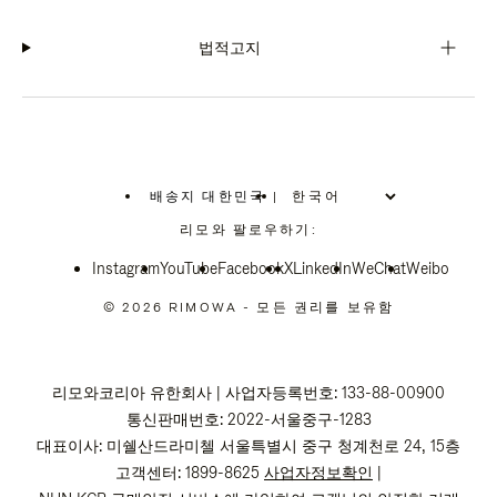
법적고지
배송지 대한민국
|
,
위
리모와 팔로우하기:
치
를
Instagram
YouTube
선
Facebook
X
LinkedIn
WeChat
Weibo
택
하
© 2026 RIMOWA - 모든 권리를 보유함
십
시
오
리모와코리아 유한회사 | 사업자등록번호: 133-88-00900
통신판매번호: 2022-서울중구-1283
대표이사: 미쉘산드라미첼 서울특별시 중구 청계천로 24, 15층
고객센터: 1899-8625
사업자정보확인
|