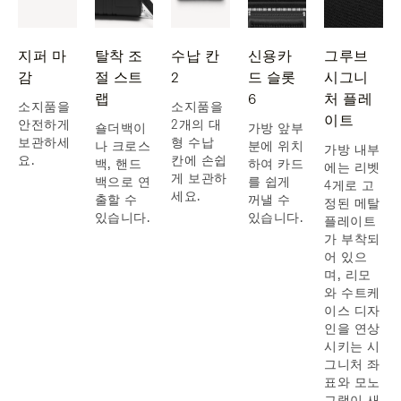
지퍼 마
탈착 조
수납 칸
신용카
그루브
감
절 스트
2
드 슬롯
시그니
랩
6
처 플레
소지품을
소지품을
이트
안전하게
2개의 대
숄더백이
가방 앞부
보관하세
형 수납
나 크로스
분에 위치
가방 내부
요.
칸에 손쉽
백, 핸드
하여 카드
에는 리벳
게 보관하
백으로 연
를 쉽게
4게로 고
세요.
출할 수
꺼낼 수
정된 메탈
있습니다.
있습니다.
플레이트
가 부착되
어 있으
며, 리모
와 수트케
이스 디자
인을 연상
시키는 시
그니처 좌
표와 모노
그램이 새