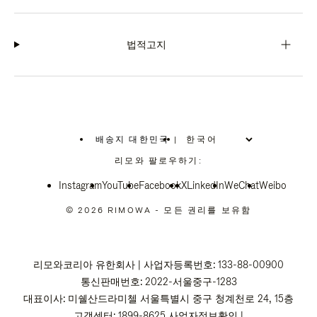
법적고지
배송지 대한민국
|
,
위
리모와 팔로우하기:
치
를
Instagram
YouTube
선
Facebook
X
LinkedIn
WeChat
Weibo
택
하
© 2026 RIMOWA - 모든 권리를 보유함
십
시
오
리모와코리아 유한회사 | 사업자등록번호: 133-88-00900
통신판매번호: 2022-서울중구-1283
대표이사: 미쉘산드라미첼 서울특별시 중구 청계천로 24, 15층
고객센터: 1899-8625
사업자정보확인
|