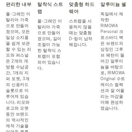
편리한 내부
탈착식 스트
맞춤형 하드
알루미늄 쉘
랩
웨어
풀-그레인 이
독일에서 제
탈리아 가죽
작한
풀-그레인 이
스트랩을 사
으로 만들어
RIMOWA
탈리아 가죽
용하지 않을
졌으며, 모든
Personal 크
으로 만들어
때는 맞춤형
일상 소지품
로스바디 백
졌으며, 길이
D-링이 납작
을 쉽게 보관
은 브랜드의
조절이 가능
해집니다.
할 수 있는 리
상징인 그루
한 탈착식 스
모와 퍼스널
브 패턴이 들
트랩이 포함
은 2개의 개
어간 알루미
되어 있습니
방형 수납공
늄을 바탕으
다.
간, 1개의 지
로, RIMOWA
퍼 포켓, 3개
Original 수트
의 신용카드
케이스 컬렉
슬롯으로 이
션과 잘 어울
루어져 있습
리는 마감을
니다. 리모와
더해 완성하
로고와 오랫
였습니다.
동안 브랜드
의 역사적인
제작 기술을
이어온 쾰른