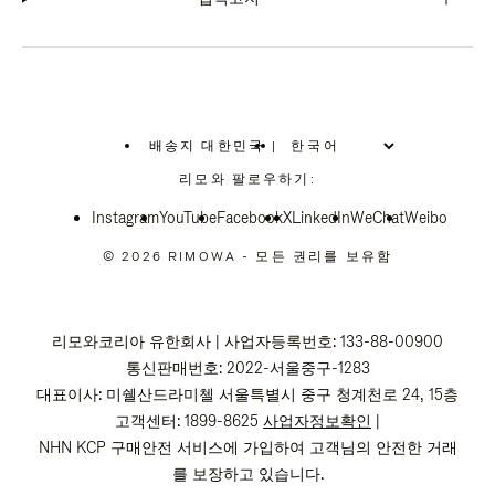
배송지 대한민국
|
,
위
리모와 팔로우하기:
치
를
Instagram
YouTube
선
Facebook
X
LinkedIn
WeChat
Weibo
택
하
© 2026 RIMOWA - 모든 권리를 보유함
십
시
오
리모와코리아 유한회사 | 사업자등록번호: 133-88-00900
통신판매번호: 2022-서울중구-1283
대표이사: 미쉘산드라미첼 서울특별시 중구 청계천로 24, 15층
고객센터: 1899-8625
사업자정보확인
|
NHN KCP 구매안전 서비스에 가입하여 고객님의 안전한 거래
를 보장하고 있습니다.