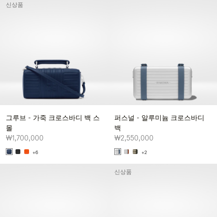
신상품
그루브 - 가죽 크로스바디 백 스
퍼스널 - 알루미늄 크로스바디
몰
백
₩1,700,000
₩2,550,000
+6
+2
신상품