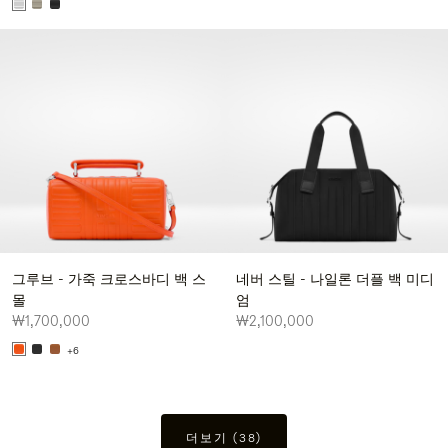
그루브 - 가죽 크로스바디 백 스
네버 스틸 - 나일론 더플 백 미디
몰
엄
₩1,700,000
₩2,100,000
+6
더보기 (38)