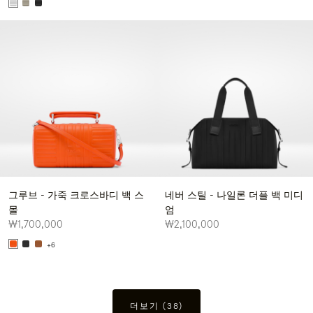
그루브 - 가죽 크로스바디 백 스
네버 스틸 - 나일론 더플 백 미디
몰
엄
₩1,700,000
₩2,100,000
+6
더보기 (38)