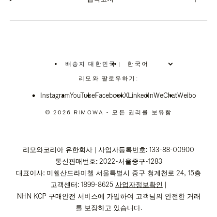
배송지 대한민국
|
,
위
리모와 팔로우하기:
치
를
Instagram
YouTube
선
Facebook
X
LinkedIn
WeChat
Weibo
택
하
© 2026 RIMOWA - 모든 권리를 보유함
십
시
오
리모와코리아 유한회사 | 사업자등록번호: 133-88-00900
통신판매번호: 2022-서울중구-1283
대표이사: 미쉘산드라미첼 서울특별시 중구 청계천로 24, 15층
고객센터: 1899-8625
사업자정보확인
|
NHN KCP 구매안전 서비스에 가입하여 고객님의 안전한 거래
를 보장하고 있습니다.