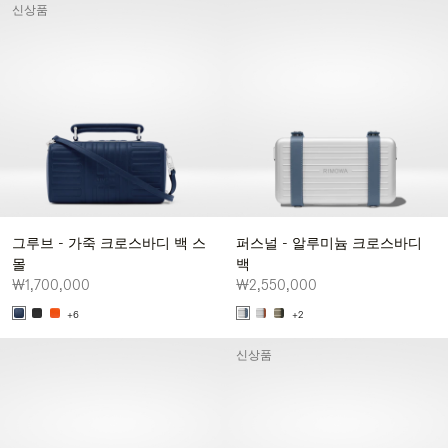
신상품
그루브 - 가죽 크로스바디 백 스
퍼스널 - 알루미늄 크로스바디
몰
백
₩1,700,000
₩2,550,000
+6
+2
신상품