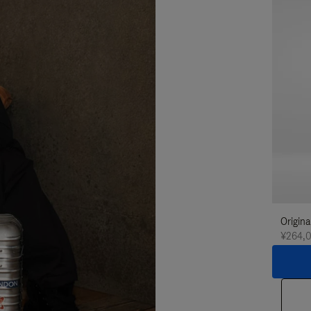
Origi
¥264,