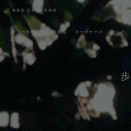
発送先 日本
|
日本語
,
お
住
ま
い
の
サマーホリデー
新商品
スーツケース
バッグ
地
域
を
お
選
び
く
だ
さ
い。
歩