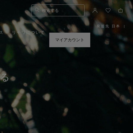
検索する
発送先 日本
|
,
ス
リモワについて
お
住
ま
マイアカウント
い
の
地
域
を
お
選
び
く
だ
える
さ
い。