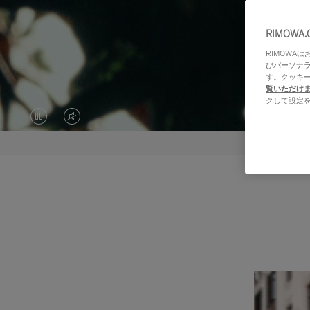
RIMOWA
RIMOWA
びパーソナ
す。クッキ
覧いただけ
クして設定
VIDEO
VIDEO
IS
IS
PAUSED,
MUTED,
PLEASE
PLEASE
PRESS
PRESS
TO
TO
PLAY
UNMUTE
IT