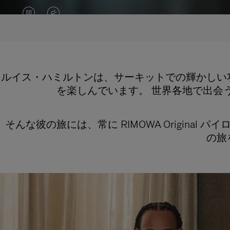
VIDEO
VIDEO
IS
IS
PAUSED,
MUTED,
PLEASE
PLEASE
ルイス・ハミルトンは、サーキットでの輝かしい
を楽しんでいます。 世界各地で出会
PRESS
PRESS
TO
TO
そんな彼の旅には、常に RIMOWA Origin
PLAY
UNMUTE
の旅
IT