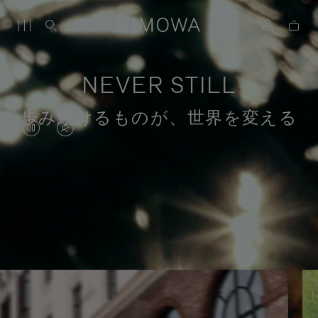
NEVER STILL
歩み続けるものが、世界を変える
VIDEO
VIDEO
IS
IS
PAUSED,
MUTED,
PLEASE
PLEASE
目的のある旅のストーリー
PRESS
PRESS
TO
TO
PLAY
UNMUTE