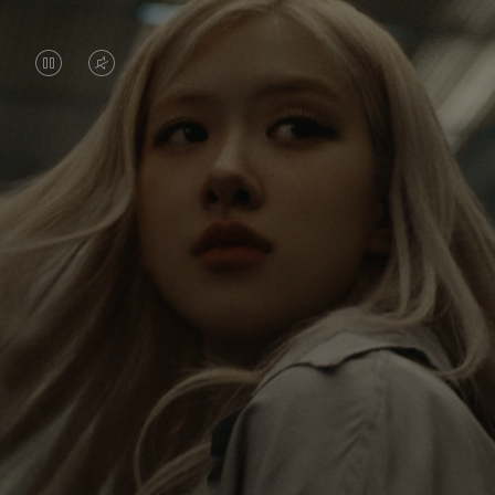
VIDEO
VIDEO
IS
IS
PAUSED,
MUTED,
常に世界を旅するロゼ。ひとつひとつの旅が彼女
PLEASE
PLEASE
に新しい視点をもたらし、大きな影響を与えてい
PRESS
PRESS
ます。 新たな目的地にたどり着くたびに、彼女
は、世界を、そして自分自身を再発見するので
TO
TO
す。
PLAY
UNMUTE
IT
彼女が愛用する RIMOWA Classic キャビン は、さ
まざまな旅の思い出を彼女に蘇らせます。ひとつ
ひとつのステッカー、傷跡、へこみが、彼女の旅
の軌跡です。