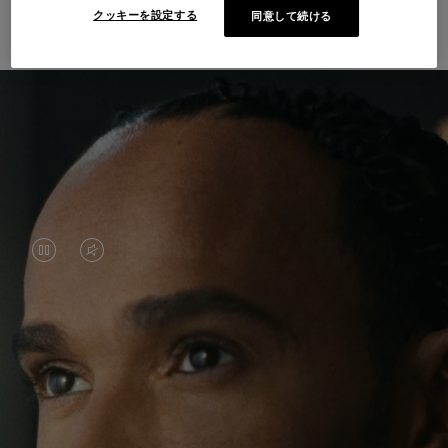
界と出会う
クッキーを設定する
同意して続ける
VIDEO
VIDEO
IS
IS
PAUSED,
MUTED,
ルイス・ハミルトンは、サーキットでの輝かしい
PLEASE
PLEASE
功績で知られていますが、近年彼は、慣れ親しん
PRESS
PRESS
だ世界を飛び越え、新たな場所へ一歩を踏み出す
旅を楽しんでいます。 世界各地で出会う新しい経
TO
TO