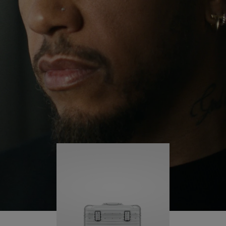
験を通し、自分自身に挑み続け、旅の中で多くの
PLAY
UNMUTE
学びを得ていると言います。
IT
そんな彼の旅には、常に RIMOWA Original パイロ
ット が寄り添います。ケースに刻まれたひとつひ
とつの傷は、彼が歩んできた軌跡、そして彼がそ
の旅を通して成し遂げた何かがあることを物語っ
ています。