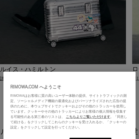
ロ
ルイス・ハミルトン
詳
詳しく見る
RIMOWA.COM へようこそ
RIMOWAはお客様に質の高いユーザー体験の提供、サイトトラフィックの測
定、ソーシャルメディア機能の最適化およびパーソナライズされた広告の提
供のために、本ウェブサイトでクッキーおよびその他のトラッカーを使用し
ています。クッキーやその他のトラッカーによりお客様の個人情報を収集す
る可能性のある第三者のリストは、
こちらよりご覧いただけます
。「同意し
て続ける」をクリックしてこれらのクッキーを受け入れるか、「クッキーの
設定」をクリックして設定を行ってください。
ルイス・ハミルトン - 旅で未知なる世